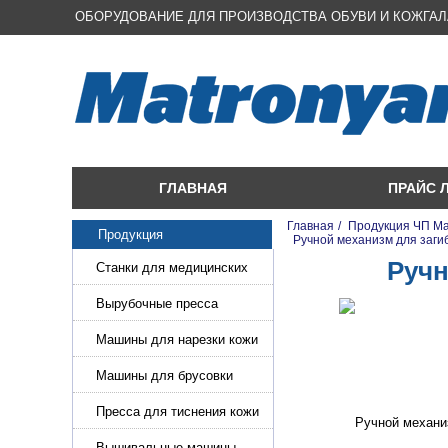
ОБОРУДОВАНИЕ ДЛЯ ПРОИЗВОДСТВА ОБУВИ И КОЖГА
ГЛАВНАЯ
ПРАЙС 
Главная
/
Продукция ЧП М
Продукция
/
Ручной механизм для заги
Ручн
Станки для медицинских
масок
Вырубочные пресса
Машины для нарезки кожи
и стропы
Машины для брусовки
кожи,меха,поролона
Пресса для тиснения кожи
Вышивальные машины