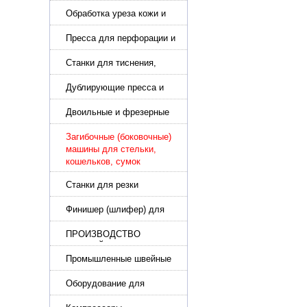
подошвы и прибивки
каблука
Обработка уреза кожи и
покрасочные камеры
Пресса для перфорации и
тиснения
Станки для тиснения,
нанесения логотипа и
нумераторы
Дублирующие пресса и
утюги для разглаживания
кожи
Двоильные и фрезерные
машины для слоения и
фрезерования кожи
Загибочные (боковочные)
машины для стельки,
кошельков, сумок
Станки для резки
кожи.Станки для резки
стропы
Финишер (шлифер) для
обуви
ПРОИЗВОДСТВО
РЕМНЕЙ, СУМОК,
КОЖГАЛАНТЕРЕИ
Промышленные швейные
машины для кожи, обуви
Оборудование для
производства и резки