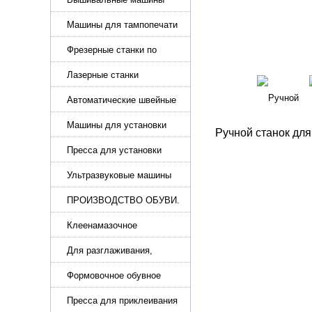
Машины для тампопечати
Фрезерные станки по
металлу
Лазерные станки
Автоматические швейные
машины с программным
управлением
Машины для установки
Ручной станок для
жемчуга, бусин, заклепок и
фурнитура
Пресса для установки
фурнитуры: блочка,
люверсы, петля
Ультразвуковые машины
для сварки
ПРОИЗВОДСТВО ОБУВИ.
Машины для изготовления
обуви
Клеенамазочное
оборудование и активаторы
клея
Для разглаживания,
разбивания и герметизации
шва
Формовочное обувное
оборудование
Пресса для приклеивания