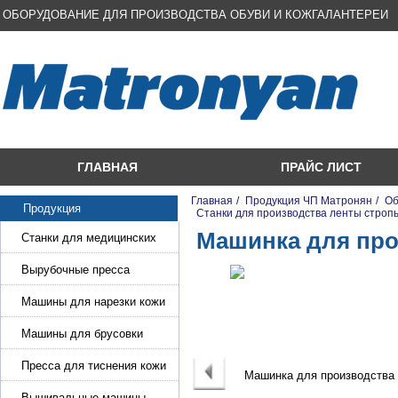
ОБОРУДОВАНИЕ ДЛЯ ПРОИЗВОДСТВА ОБУВИ И КОЖГАЛАНТЕРЕИ
ГЛАВНАЯ
ПРАЙС ЛИСТ
Главная
/
Продукция ЧП Матронян
/
Об
Продукция
/
Станки для производства ленты строп
Машинка для про
Станки для медицинских
масок
Вырубочные пресса
Машины для нарезки кожи
и стропы
Машины для брусовки
кожи,меха,поролона
Пресса для тиснения кожи
Вышивальные машины