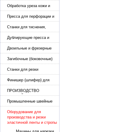
подошвы и прибивки
каблука
Обработка уреза кожи и
покрасочные камеры
Пресса для перфорации и
тиснения
Станки для тиснения,
нанесения логотипа и
нумераторы
Дублирующие пресса и
утюги для разглаживания
кожи
Двоильные и фрезерные
машины для слоения и
фрезерования кожи
Загибочные (боковочные)
машины для стельки,
кошельков, сумок
Станки для резки
кожи.Станки для резки
стропы
Финишер (шлифер) для
обуви
ПРОИЗВОДСТВО
РЕМНЕЙ, СУМОК,
КОЖГАЛАНТЕРЕИ
Промышленные швейные
машины для кожи, обуви
Оборудование для
производства и резки
эластичной ленты и стропы
Машины для нарезки