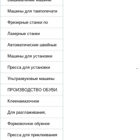
Машины для тампопечати
Фрезерные станки по
металлу
Лазерные станки
Автоматические швейные
машины с программным
управлением
Машины для установки
жемчуга, бусин, заклепок и
фурнитура
Пресса для установки
фурнитуры: блочка,
люверсы, петля
Ультразвуковые машины
для сварки
ПРОИЗВОДСТВО ОБУВИ.
Машины для изготовления
обуви
Клеенамазочное
оборудование и активаторы
клея
Для разглаживания,
разбивания и герметизации
шва
Формовочное обувное
оборудование
Пресса для приклеивания