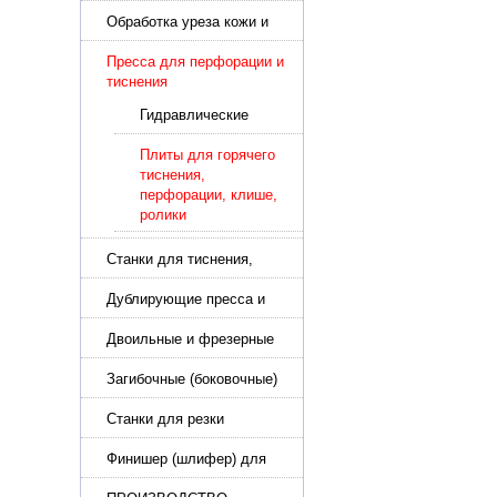
подошвы и прибивки
каблука
Обработка уреза кожи и
покрасочные камеры
Пресса для перфорации и
тиснения
Гидравлические
пресса для
перфорации и
Плиты для горячего
тиснения
тиснения,
перфорации, клише,
ролики
Станки для тиснения,
нанесения логотипа и
нумераторы
Дублирующие пресса и
утюги для разглаживания
кожи
Двоильные и фрезерные
машины для слоения и
фрезерования кожи
Загибочные (боковочные)
машины для стельки,
кошельков, сумок
Станки для резки
кожи.Станки для резки
стропы
Финишер (шлифер) для
обуви