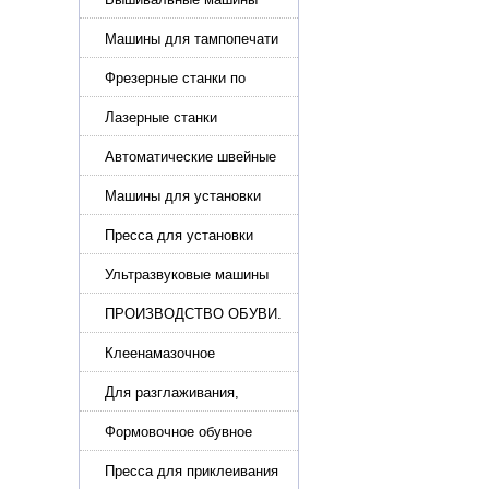
Машины для тампопечати
Фрезерные станки по
металлу
Лазерные станки
Автоматические швейные
машины с программным
управлением
Машины для установки
жемчуга, бусин, заклепок и
фурнитура
Пресса для установки
фурнитуры: блочка,
люверсы, петля
Ультразвуковые машины
для сварки
ПРОИЗВОДСТВО ОБУВИ.
Машины для изготовления
обуви
Клеенамазочное
оборудование и активаторы
клея
Для разглаживания,
разбивания и герметизации
шва
Формовочное обувное
оборудование
Пресса для приклеивания