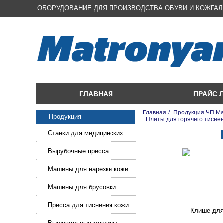
ОБОРУДОВАНИЕ ДЛЯ ПРОИЗВОДСТВА ОБУВИ И КОЖГА
ГЛАВНАЯ
ПРАЙС 
Главная
/
Продукция ЧП М
Продукция
/
Плиты для горячего тисне
Станки для медицинских
масок
Вырубочные пресса
Машины для нарезки кожи
и стропы
Машины для брусовки
кожи,меха,поролона
Пресса для тиснения кожи
Вышивальные машины