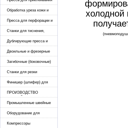
формирова
подошвы и прибивки
каблука
Обработка уреза кожи и
холодной 
покрасочные камеры
Пресса для перфорации и
получае
тиснения
Станки для тиснения,
нанесения логотипа и
нумераторы
Дублирующие пресса и
утюги для разглаживания
кожи
Двоильные и фрезерные
машины для слоения и
фрезерования кожи
Загибочные (боковочные)
машины для стельки,
кошельков, сумок
Станки для резки
кожи.Станки для резки
стропы
Финишер (шлифер) для
обуви
ПРОИЗВОДСТВО
РЕМНЕЙ, СУМОК,
КОЖГАЛАНТЕРЕИ
Промышленные швейные
машины для кожи, обуви
Оборудование для
производства и резки
эластичной ленты и стропы
Компрессоры