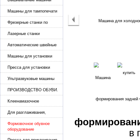
Машины для тампопечати
Фрезерные станки по
металлу
Лазерные станки
Автоматические швейные
машины с программным
управлением
Машины для установки
жемчуга, бусин, заклепок и
фурнитура
Пресса для установки
фурнитуры: блочка,
люверсы, петля
Ультразвуковые машины
для сварки
ПРОИЗВОДСТВО ОБУВИ.
Машины для изготовления
обуви
Клеенамазочное
оборудование и активаторы
клея
Для разглаживания,
разбивания и герметизации
формировани
шва
Формовочное обувное
оборудование
в 
Пресса для приклеивания