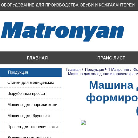
ОБОРУДОВАНИЕ ДЛЯ ПРОИЗВОДСТВА ОБУВИ И КОЖГАЛАНТЕРЕИ
ГЛАВНАЯ
ПРАЙС ЛИСТ
Главная
/
Продукция ЧП Матронян
/
Фо
Продукция
/
Машина для холодного и горячего фор
Машина 
Станки для медицинских
масок
Вырубочные пресса
формиров
Машины для нарезки кожи
и стропы
Машины для брусовки
кожи,меха,поролона
Пресса для тиснения кожи
Вышивальные машины