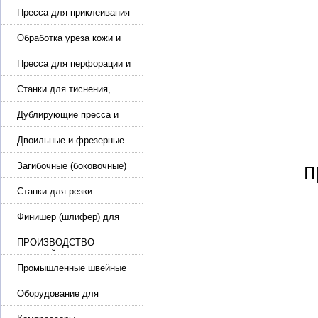
Пресса для приклеивания
подошвы и прибивки
каблука
Обработка уреза кожи и
покрасочные камеры
Пресса для перфорации и
тиснения
Станки для тиснения,
нанесения логотипа и
нумераторы
Дублирующие пресса и
утюги для разглаживания
кожи
Двоильные и фрезерные
машины для слоения и
п
фрезерования кожи
Загибочные (боковочные)
машины для стельки,
кошельков, сумок
Станки для резки
кожи.Станки для резки
стропы
Финишер (шлифер) для
обуви
ПРОИЗВОДСТВО
РЕМНЕЙ, СУМОК,
КОЖГАЛАНТЕРЕИ
Промышленные швейные
машины для кожи, обуви
Оборудование для
производства и резки