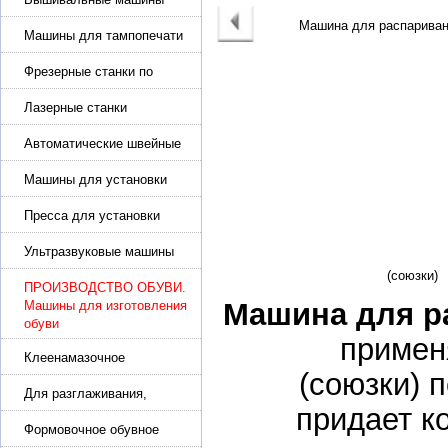
Машины для тампопечати
Фрезерные станки по
металлу
Лазерные станки
Автоматические швейные
машины с программным
управлением
Машины для установки
жемчуга, бусин, заклепок и
фурнитура
Пресса для установки
фурнитуры: блочка,
люверсы, петля
Ультразвуковые машины
для сварки
ПРОИЗВОДСТВО ОБУВИ.
Машина для ра
Машины для изготовления
обуви
примен
Клеенамазочное
(союзки) 
оборудование и активаторы
клея
Для разглаживания,
придает к
разбивания и герметизации
шва
Формовочное обувное
оборудование