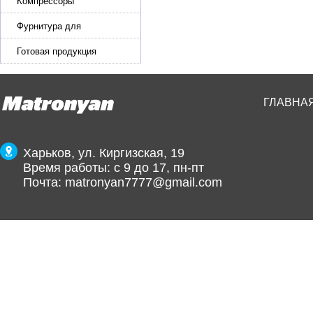
эластичной ленты и стропы
Компрессоры
Фурнитура для
производства ремней
Готовая продукция
ГЛАВНА
Харьков, ул. Киргизская, 19
Время работы: с 9 до 17, пн-пт
Почта:
matronyan7777@gmail.com