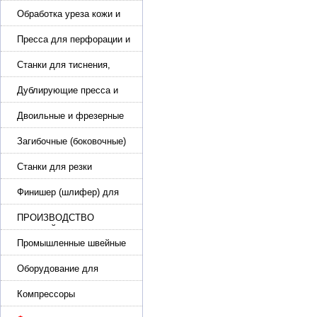
подошвы и прибивки
каблука
Обработка уреза кожи и
покрасочные камеры
Пресса для перфорации и
тиснения
Станки для тиснения,
нанесения логотипа и
нумераторы
Дублирующие пресса и
утюги для разглаживания
кожи
Двоильные и фрезерные
машины для слоения и
фрезерования кожи
Загибочные (боковочные)
машины для стельки,
кошельков, сумок
Станки для резки
кожи.Станки для резки
стропы
Финишер (шлифер) для
обуви
ПРОИЗВОДСТВО
РЕМНЕЙ, СУМОК,
КОЖГАЛАНТЕРЕИ
Промышленные швейные
машины для кожи, обуви
Оборудование для
производства и резки
эластичной ленты и стропы
Компрессоры