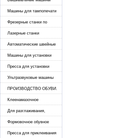
Машины для тампопечати
Фрезерные станки по
металлу
Лазерные станки
Автоматические швейные
машины с программным
управлением
Машины для установки
жемчуга, бусин, заклепок и
фурнитура
Пресса для установки
фурнитуры: блочка,
люверсы, петля
Ультразвуковые машины
для сварки
ПРОИЗВОДСТВО ОБУВИ.
Машины для изготовления
обуви
Клеенамазочное
оборудование и активаторы
клея
Для разглаживания,
разбивания и герметизации
шва
Формовочное обувное
оборудование
Пресса для приклеивания