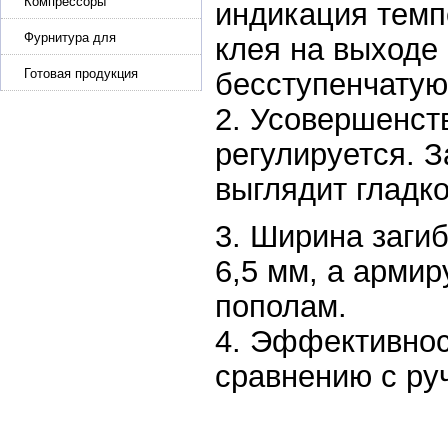
эластичной ленты и стропы
Компрессоры
индикация темп
Фурнитура для
клея на выходе
производства ремней
Готовая продукция
бесступенчатую
2. Усовершенст
регулируется. З
выглядит гладко
3. Ширина загиб
6,5 мм, а арми
пополам.
4. Эффективнос
сравнению с ру