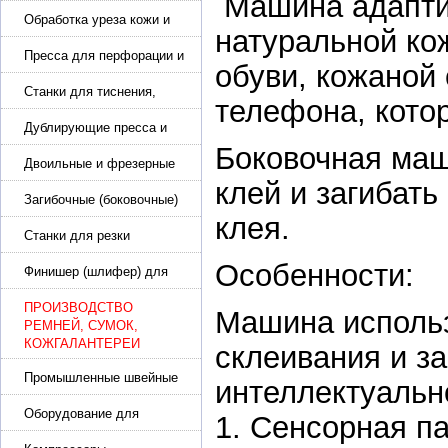
Машина адаптир
подошвы и прибивки
каблука
Обработка уреза кожи и
натуральной кож
покрасочные камеры
Пресса для перфорации и
обуви, кожаной 
тиснения
Станки для тиснения,
телефона, котор
нанесения логотипа и
нумераторы
Дублирующие пресса и
утюги для разглаживания
Боковочная маш
кожи
Двоильные и фрезерные
машины для слоения и
клей и загибат
фрезерования кожи
Загибочные (боковочные)
машины для стельки,
клея.
кошельков, сумок
Станки для резки
кожи.Станки для резки
Особенности:
стропы
Финишер (шлифер) для
обуви
ПРОИЗВОДСТВО
Машина использ
РЕМНЕЙ, СУМОК,
КОЖГАЛАНТЕРЕИ
склеивания и за
Промышленные швейные
интеллектуальн
машины для кожи, обуви
Оборудование для
1. Сенсорная п
производства и резки