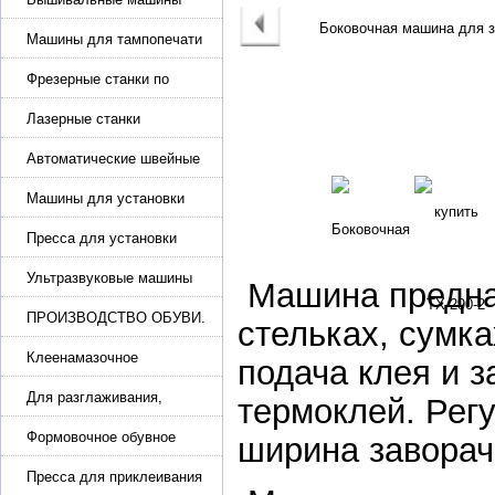
Машины для тампопечати
Фрезерные станки по
металлу
Лазерные станки
Автоматические швейные
машины с программным
управлением
Машины для установки
жемчуга, бусин, заклепок и
фурнитура
Пресса для установки
фурнитуры: блочка,
люверсы, петля
Ультразвуковые машины
Машина предназ
для сварки
ПРОИЗВОДСТВО ОБУВИ.
стельках, сумк
Машины для изготовления
обуви
Клеенамазочное
подача клея и 
оборудование и активаторы
клея
Для разглаживания,
термоклей. Рег
разбивания и герметизации
шва
Формовочное обувное
ширина заворач
оборудование
Пресса для приклеивания