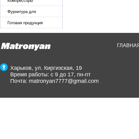
эластичной ленты и стропы
Компрессоры
Фурнитура для
производства ремней
Готовая продукция
ГЛАВНА
Харьков, ул. Киргизская, 19
Время работы: с 9 до 17, пн-пт
Почта:
matronyan7777@gmail.com