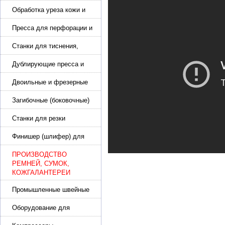
подошвы и прибивки
каблука
Обработка уреза кожи и
покрасочные камеры
Пресса для перфорации и
тиснения
Станки для тиснения,
нанесения логотипа и
нумераторы
Дублирующие пресса и
утюги для разглаживания
кожи
Двоильные и фрезерные
машины для слоения и
фрезерования кожи
Загибочные (боковочные)
машины для стельки,
кошельков, сумок
Станки для резки
кожи.Станки для резки
стропы
Финишер (шлифер) для
обуви
ПРОИЗВОДСТВО
РЕМНЕЙ, СУМОК,
КОЖГАЛАНТЕРЕИ
Промышленные швейные
машины для кожи, обуви
Оборудование для
производства и резки