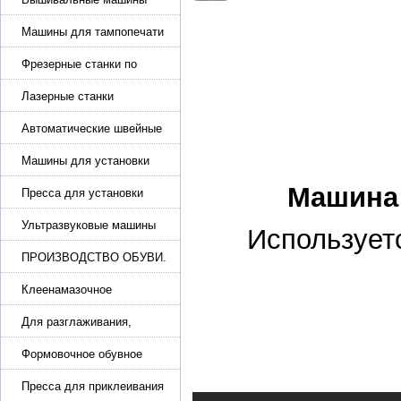
Машины для тампопечати
Фрезерные станки по
металлу
Лазерные станки
Автоматические швейные
машины с программным
управлением
Машины для установки
жемчуга, бусин, заклепок и
Машина 
фурнитура
Пресса для установки
фурнитуры: блочка,
люверсы, петля
Ультразвуковые машины
Использует
для сварки
ПРОИЗВОДСТВО ОБУВИ.
Машины для изготовления
обуви
Клеенамазочное
оборудование и активаторы
клея
Для разглаживания,
разбивания и герметизации
шва
Формовочное обувное
оборудование
Пресса для приклеивания