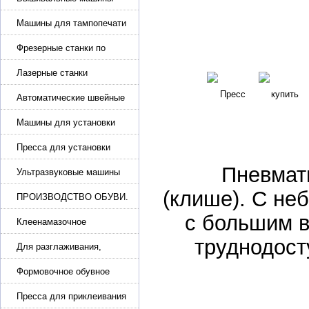
Машины для тампопечати
Фрезерные станки по
металлу
Лазерные станки
Автоматические швейные
машины с программным
управлением
Машины для установки
жемчуга, бусин, заклепок и
фурнитура
Пресса для установки
фурнитуры: блочка,
Пневмати
люверсы, петля
Ультразвуковые машины
для сварки
(клише). С не
ПРОИЗВОДСТВО ОБУВИ.
Машины для изготовления
с большим в
обуви
Клеенамазочное
оборудование и активаторы
труднодост
клея
Для разглаживания,
разбивания и герметизации
шва
Формовочное обувное
оборудование
Пресса для приклеивания
подошвы и прибивки