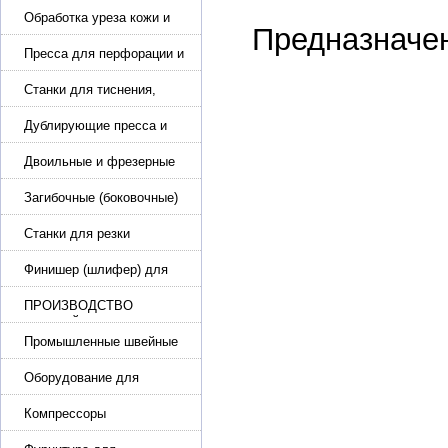
каблука
Обработка уреза кожи и
Предназначен
покрасочные камеры
Пресса для перфорации и
тиснения
Станки для тиснения,
нанесения логотипа и
нумераторы
Дублирующие пресса и
утюги для разглаживания
кожи
Двоильные и фрезерные
машины для слоения и
фрезерования кожи
Загибочные (боковочные)
машины для стельки,
кошельков, сумок
Станки для резки
кожи.Станки для резки
стропы
Финишер (шлифер) для
обуви
ПРОИЗВОДСТВО
РЕМНЕЙ, СУМОК,
КОЖГАЛАНТЕРЕИ
Промышленные швейные
машины для кожи, обуви
Оборудование для
производства и резки
эластичной ленты и стропы
Компрессоры