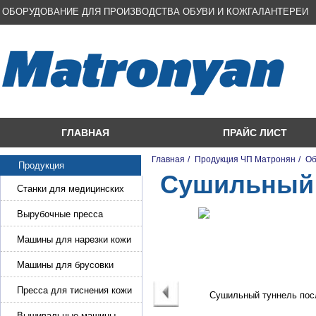
ОБОРУДОВАНИЕ ДЛЯ ПРОИЗВОДСТВА ОБУВИ И КОЖГАЛАНТЕРЕИ
ГЛАВНАЯ
ПРАЙС ЛИСТ
Главная
/
Продукция ЧП Матронян
/
Об
Продукция
Сушильный 
Станки для медицинских
масок
Вырубочные пресса
Машины для нарезки кожи
и стропы
Машины для брусовки
кожи,меха,поролона
Пресса для тиснения кожи
Вышивальные машины