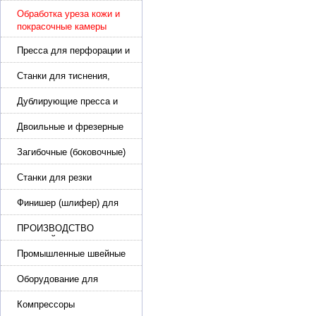
подошвы и прибивки
каблука
Обработка уреза кожи и
покрасочные камеры
Пресса для перфорации и
тиснения
Станки для тиснения,
нанесения логотипа и
нумераторы
Дублирующие пресса и
утюги для разглаживания
кожи
Двоильные и фрезерные
машины для слоения и
фрезерования кожи
Загибочные (боковочные)
машины для стельки,
кошельков, сумок
Станки для резки
кожи.Станки для резки
стропы
Финишер (шлифер) для
обуви
ПРОИЗВОДСТВО
РЕМНЕЙ, СУМОК,
КОЖГАЛАНТЕРЕИ
Промышленные швейные
машины для кожи, обуви
Оборудование для
производства и резки
эластичной ленты и стропы
Компрессоры