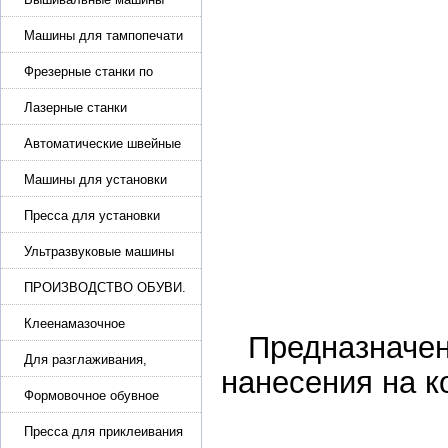
Машины для тампопечати
Фрезерные станки по
металлу
Лазерные станки
Автоматические швейные
машины с программным
управлением
Машины для установки
жемчуга, бусин, заклепок и
фурнитура
Пресса для установки
фурнитуры: блочка,
люверсы, петля
Ультразвуковые машины
для сварки
ПРОИЗВОДСТВО ОБУВИ.
Машины для изготовления
обуви
Клеенамазочное
Предназначен
оборудование и активаторы
клея
Для разглаживания,
нанесения на к
разбивания и герметизации
шва
Формовочное обувное
оборудование
Пресса для приклеивания