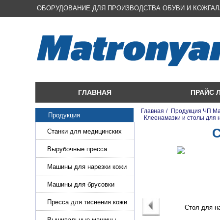
ОБОРУДОВАНИЕ ДЛЯ ПРОИЗВОДСТВА ОБУВИ И КОЖГА
ГЛАВНАЯ
ПРАЙС 
Главная
/
Продукция ЧП М
Продукция
/
Клеенамазки и столы для 
С
Станки для медицинских
масок
Вырубочные пресса
Машины для нарезки кожи
и стропы
Машины для брусовки
кожи,меха,поролона
Пресса для тиснения кожи
Вышивальные машины