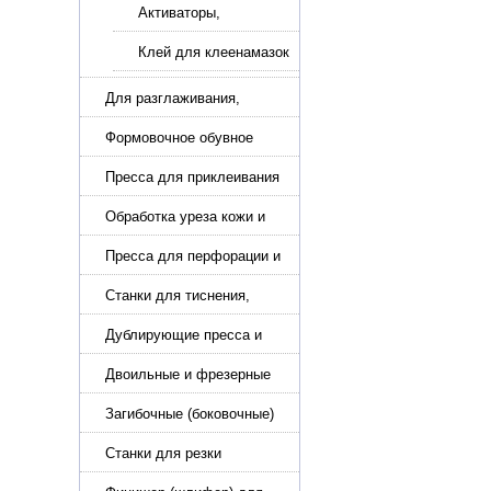
Активаторы,
реактиваторы клея
для подошвы
Клей для клеенамазок
Для разглаживания,
разбивания и герметизации
шва
Формовочное обувное
оборудование
Пресса для приклеивания
подошвы и прибивки
каблука
Обработка уреза кожи и
покрасочные камеры
Пресса для перфорации и
тиснения
Станки для тиснения,
нанесения логотипа и
нумераторы
Дублирующие пресса и
утюги для разглаживания
кожи
Двоильные и фрезерные
машины для слоения и
фрезерования кожи
Загибочные (боковочные)
машины для стельки,
кошельков, сумок
Станки для резки
кожи.Станки для резки