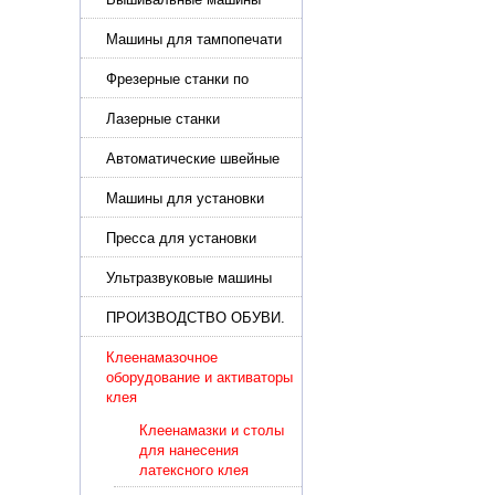
Машины для тампопечати
Фрезерные станки по
металлу
Лазерные станки
Автоматические швейные
машины с программным
управлением
Машины для установки
жемчуга, бусин, заклепок и
фурнитура
Пресса для установки
фурнитуры: блочка,
люверсы, петля
Ультразвуковые машины
для сварки
ПРОИЗВОДСТВО ОБУВИ.
Машины для изготовления
обуви
Клеенамазочное
оборудование и активаторы
клея
Клеенамазки и столы
для нанесения
латексного клея