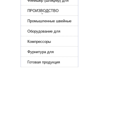
стропы
Финишер (шлифер) для
обуви
ПРОИЗВОДСТВО
РЕМНЕЙ, СУМОК,
КОЖГАЛАНТЕРЕИ
Промышленные швейные
машины для кожи, обуви
Оборудование для
производства и резки
эластичной ленты и стропы
Компрессоры
Фурнитура для
производства ремней
Готовая продукция