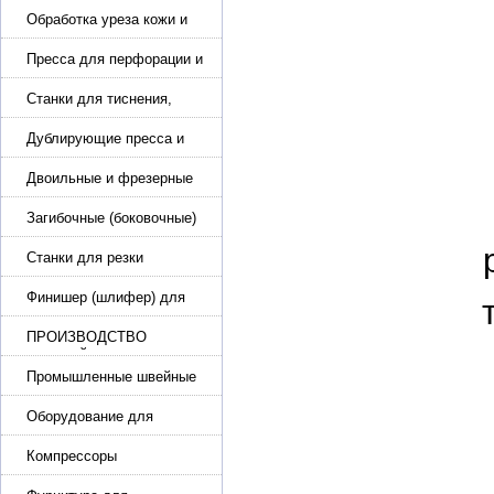
каблука
Обработка уреза кожи и
покрасочные камеры
Пресса для перфорации и
тиснения
Станки для тиснения,
нанесения логотипа и
нумераторы
Дублирующие пресса и
утюги для разглаживания
кожи
Двоильные и фрезерные
машины для слоения и
фрезерования кожи
Загибочные (боковочные)
машины для стельки,
кошельков, сумок
Станки для резки
кожи.Станки для резки
стропы
Финишер (шлифер) для
обуви
ПРОИЗВОДСТВО
РЕМНЕЙ, СУМОК,
КОЖГАЛАНТЕРЕИ
Промышленные швейные
машины для кожи, обуви
Оборудование для
производства и резки
эластичной ленты и стропы
Компрессоры