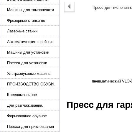
Машины для тампопечати
Фрезерные станки по
металлу
Лазерные станки
Автоматические швейные
машины с программным
управлением
Машины для установки
жемчуга, бусин, заклепок и
фурнитура
Пресса для установки
фурнитуры: блочка,
люверсы, петля
Ультразвуковые машины
для сварки
ПРОИЗВОДСТВО ОБУВИ.
Машины для изготовления
обуви
Клеенамазочное
оборудование и активаторы
Пресс для гар
клея
Для разглаживания,
разбивания и герметизации
шва
Формовочное обувное
оборудование
Пресса для приклеивания
подошвы и прибивки