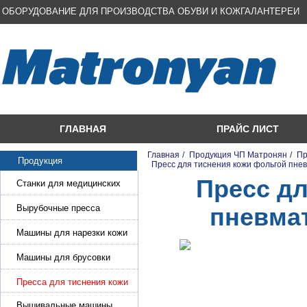
ОБОРУДОВАНИЕ ДЛЯ ПРОИЗВОДСТВА ОБУВИ И КОЖГАЛАНТЕРЕИ
ГЛАВНАЯ
ПРАЙС ЛИСТ
Главная
/
Продукция ЧП Матронян
/
Пр
Продукция
/
Пресс для тиснения кожи фольгой пнев
Пресс дл
Станки для медицинских
масок
Вырубочные пресса
пневмат
Машины для нарезки кожи
и стропы
Машины для брусовки
кожи,меха,поролона
Пресса для тиснения кожи
Вышивальные машины