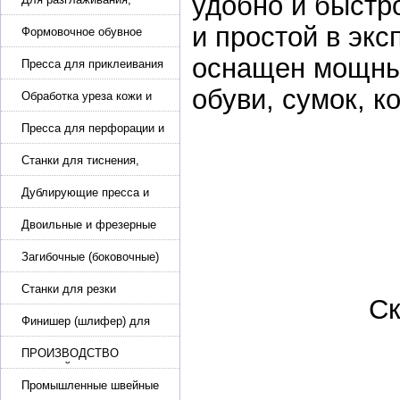
удобно и быстр
разбивания и герметизации
и простой в экс
шва
Формовочное обувное
оборудование
оснащен мощны
Пресса для приклеивания
подошвы и прибивки
обуви, сумок, к
каблука
Обработка уреза кожи и
покрасочные камеры
Пресса для перфорации и
тиснения
Станки для тиснения,
нанесения логотипа и
нумераторы
Дублирующие пресса и
утюги для разглаживания
кожи
Двоильные и фрезерные
машины для слоения и
фрезерования кожи
Загибочные (боковочные)
машины для стельки,
кошельков, сумок
Станки для резки
Ск
кожи.Станки для резки
стропы
Финишер (шлифер) для
обуви
ПРОИЗВОДСТВО
РЕМНЕЙ, СУМОК,
КОЖГАЛАНТЕРЕИ
Промышленные швейные