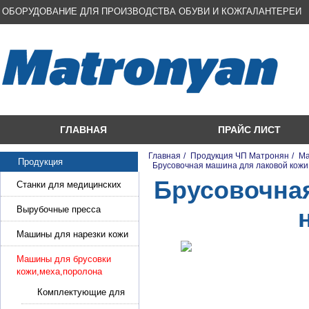
ОБОРУДОВАНИЕ ДЛЯ ПРОИЗВОДСТВА ОБУВИ И КОЖГАЛАНТЕРЕИ
ГЛАВНАЯ
ПРАЙС ЛИСТ
Главная
/
Продукция ЧП Матронян
/
Ма
Продукция
/
Брусовочная машина для лаковой кожи и
Брусовочная
Станки для медицинских
масок
Вырубочные пресса
Машины для нарезки кожи
и стропы
Машины для брусовки
кожи,меха,поролона
Комплектующие для
брусовки