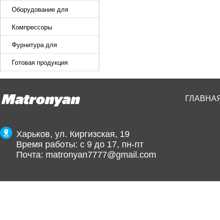
машины для кожи, обуви
Оборудование для
производства и резки
эластичной ленты и стропы
Компрессоры
Фурнитура для
производства ремней
Готовая продукция
ГЛАВНА
Харьков, ул. Киргизская, 19
Время работы: с 9 до 17, пн-пт
Почта:
matronyan7777@gmail.com