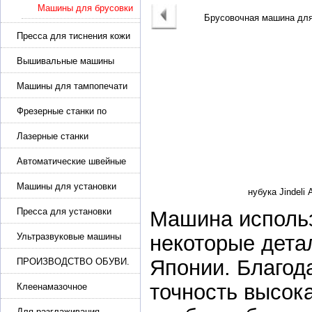
Машины для брусовки
Пресса для тиснения кожи
Вышивальные машины
Машины для тампопечати
Фрезерные станки по
металлу
Лазерные станки
Автоматические швейные
машины с программным
управлением
Машины для установки
жемчуга, бусин, заклепок и
фурнитура
Пресса для установки
Машина использ
фурнитуры: блочка,
люверсы, петля
Ультразвуковые машины
некоторые дета
для сварки
Японии. Благод
ПРОИЗВОДСТВО ОБУВИ.
Машины для изготовления
точность высок
обуви
Клеенамазочное
оборудование и активаторы
клея
Для разглаживания,