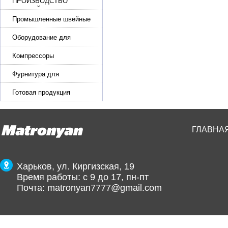
ПРОИЗВОДСТВО
РЕМНЕЙ, СУМОК,
КОЖГАЛАНТЕРЕИ
Промышленные швейные
машины для кожи, обуви
Оборудование для
производства и резки
эластичной ленты и стропы
Компрессоры
Фурнитура для
производства ремней
Готовая продукция
ГЛАВНА
Харьков, ул. Киргизская, 19
Время работы: с 9 до 17, пн-пт
Почта:
matronyan7777@gmail.com