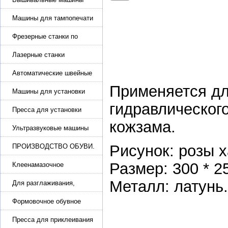
Машины для тампопечати
Фрезерные станки по
металлу
Лазерные станки
Автоматические швейные
машины с программным
Применяется дл
управлением
Машины для установки
жемчуга, бусин, заклепок и
гидравлического
фурнитура
Пресса для установки
фурнитуры: блочка,
кожзама.
люверсы, петля
Ультразвуковые машины
для сварки
Рисунок: розы 
ПРОИЗВОДСТВО ОБУВИ.
Машины для изготовления
Размер: 300 * 2
обуви
Клеенамазочное
оборудование и активаторы
Металл: латунь.
клея
Для разглаживания,
разбивания и герметизации
шва
Формовочное обувное
оборудование
Пресса для приклеивания