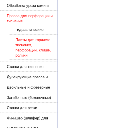
подошвы и прибивки
каблука
Обработка уреза кожи и
покрасочные камеры
Пресса для перфорации и
тиснения
Гидравлические
пресса для
перфорации и
Плиты для горячего
тиснения
тиснения,
перфорации, клише,
ролики
Станки для тиснения,
нанесения логотипа и
нумераторы
Дублирующие пресса и
утюги для разглаживания
кожи
Двоильные и фрезерные
машины для слоения и
фрезерования кожи
Загибочные (боковочные)
машины для стельки,
кошельков, сумок
Станки для резки
кожи.Станки для резки
стропы
Финишер (шлифер) для
обуви