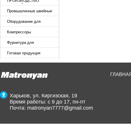
ПРОИЗВОДСТВО
РЕМНЕЙ, СУМОК,
КОЖГАЛАНТЕРЕИ
Промышленные швейные
машины для кожи, обуви
Оборудование для
производства и резки
эластичной ленты и стропы
Компрессоры
Фурнитура для
производства ремней
Готовая продукция
ГЛАВНА
Харьков, ул. Киргизская, 19
Время работы: с 9 до 17, пн-пт
Почта:
matronyan7777@gmail.com