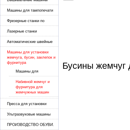
Машины для тампопечати
Фрезерные станки по
металлу
Лазерные станки
Автоматические швейные
машины с программным
управлением
Машины для установки
жемчуга, бусин, заклепок и
фурнитура
Бусины жемчуг
Машины для
установки жемчуга,
шипов и заклепок
Набивной жемчуг и
фурнитура для
жемчужных машин
Пресса для установки
фурнитуры: блочка,
люверсы, петля
Ультразвуковые машины
для сварки
ПРОИЗВОДСТВО ОБУВИ.
Машины для изготовления