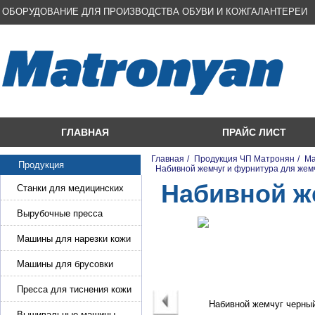
ОБОРУДОВАНИЕ ДЛЯ ПРОИЗВОДСТВА ОБУВИ И КОЖГАЛАНТЕРЕИ
ГЛАВНАЯ
ПРАЙС ЛИСТ
Главная
/
Продукция ЧП Матронян
/
Ма
Продукция
/
Набивной жемчуг и фурнитура для же
Набивной ж
Станки для медицинских
масок
Вырубочные пресса
Машины для нарезки кожи
и стропы
Машины для брусовки
кожи,меха,поролона
Пресса для тиснения кожи
Вышивальные машины