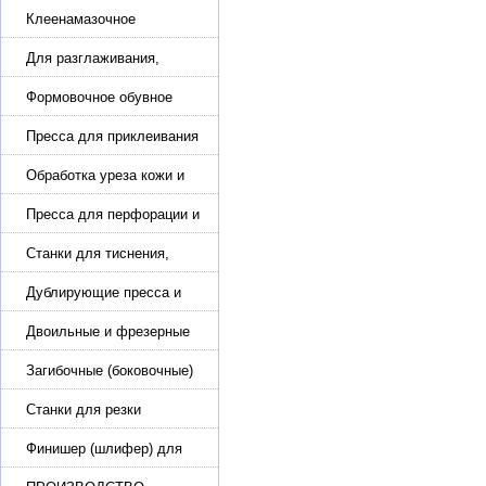
обуви
Клеенамазочное
оборудование и активаторы
клея
Для разглаживания,
разбивания и герметизации
шва
Формовочное обувное
оборудование
Пресса для приклеивания
подошвы и прибивки
каблука
Обработка уреза кожи и
покрасочные камеры
Пресса для перфорации и
тиснения
Станки для тиснения,
нанесения логотипа и
нумераторы
Дублирующие пресса и
утюги для разглаживания
кожи
Двоильные и фрезерные
машины для слоения и
фрезерования кожи
Загибочные (боковочные)
машины для стельки,
кошельков, сумок
Станки для резки
кожи.Станки для резки
стропы
Финишер (шлифер) для
обуви