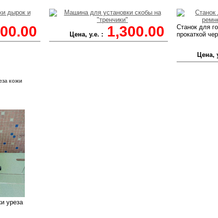
200.00
1,300.00
Станок для г
Цена, у.е. :
прокаткой че
Цена, у
еза кожи
ки уреза