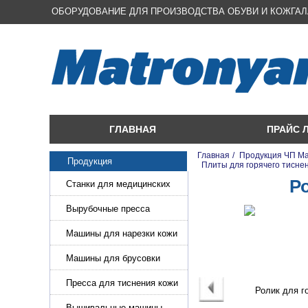
ОБОРУДОВАНИЕ ДЛЯ ПРОИЗВОДСТВА ОБУВИ И КОЖГА
ГЛАВНАЯ
ПРАЙС 
Главная
/
Продукция ЧП М
Продукция
/
Плиты для горячего тисне
Р
Станки для медицинских
масок
Вырубочные пресса
Машины для нарезки кожи
и стропы
Машины для брусовки
кожи,меха,поролона
Пресса для тиснения кожи
Вышивальные машины