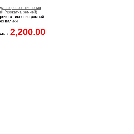
орячего тиснения ремней
рез валики
2,200.00
.е. :