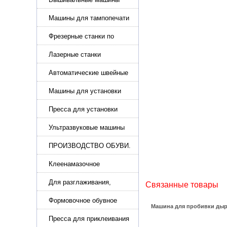
Машины для тампопечати
Фрезерные станки по
металлу
Лазерные станки
Автоматические швейные
машины с программным
управлением
Машины для установки
жемчуга, бусин, заклепок и
фурнитура
Пресса для установки
фурнитуры: блочка,
люверсы, петля
Ультразвуковые машины
для сварки
ПРОИЗВОДСТВО ОБУВИ.
Машины для изготовления
обуви
Клеенамазочное
оборудование и активаторы
клея
Для разглаживания,
Связанные товары
разбивания и герметизации
шва
Формовочное обувное
Машина для пробивки дыр
оборудование
Пресса для приклеивания