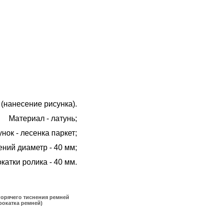
й
(нанесение рисунка).
Материал - латунь;
унок - лесенка паркет;
ений диаметр - 40 мм;
катки ролика - 40 мм.
горячего тиснения ремней
рокатка ремней)