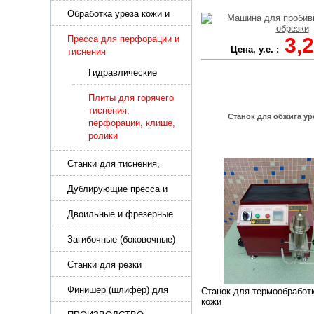
подошвы и прибивки
каблука
Обработка уреза кожи и
покрасочные камеры
Пресса для перфорации и
3,
Цена, у.е. :
тиснения
Гидравлические
пресса для
перфорации и
Плиты для горячего
тиснения
тиснения,
Станок для обжига ур
перфорации, клише,
ролики
Станки для тиснения,
нанесения логотипа и
нумераторы
Дублирующие пресса и
утюги для разглаживания
кожи
Двоильные и фрезерные
машины для слоения и
фрезерования кожи
Загибочные (боковочные)
машины для стельки,
кошельков, сумок
Станки для резки
кожи.Станки для резки
стропы
Финишер (шлифер) для
Станок для термообработ
кожи
обуви