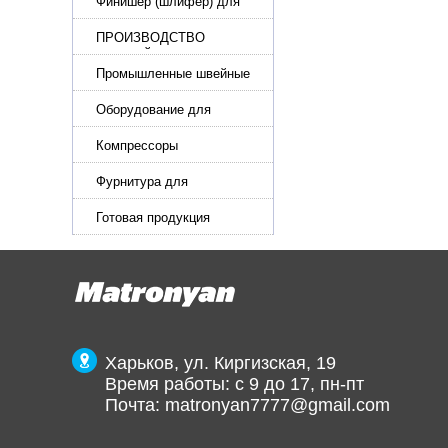
стропы
Финишер (шлифер) для
обуви
ПРОИЗВОДСТВО
РЕМНЕЙ, СУМОК,
КОЖГАЛАНТЕРЕИ
Промышленные швейные
машины для кожи, обуви
Оборудование для
производства и резки
эластичной ленты и стропы
Компрессоры
Фурнитура для
производства ремней
Готовая продукция
Харьков, ул. Киргизская, 19
Время работы: с 9 до 17, пн-пт
Почта:
matronyan7777@gmail.com