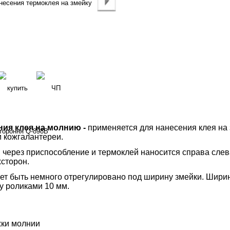
ния клея на молнию -
применяется для нанесения клея на 
и кожгалантереи.
 через приспособление и термоклей наносится справа слев
хсторон.
т быть немного отрегулировано под ширину змейки. Ширин
у роликами 10 мм.
жки молнии