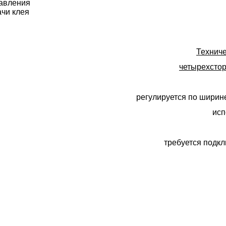
авления
ачи клея
Техниче
четырехстор
регулируется по ширин
исп
требуется подк