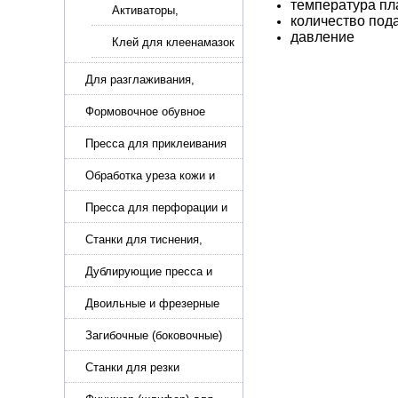
температура пл
Активаторы,
количество под
реактиваторы клея
давление
для подошвы
Клей для клеенамазок
Для разглаживания,
разбивания и герметизации
шва
Формовочное обувное
оборудование
Пресса для приклеивания
подошвы и прибивки
каблука
Обработка уреза кожи и
покрасочные камеры
Пресса для перфорации и
тиснения
Станки для тиснения,
нанесения логотипа и
нумераторы
Дублирующие пресса и
утюги для разглаживания
кожи
Двоильные и фрезерные
машины для слоения и
фрезерования кожи
Загибочные (боковочные)
машины для стельки,
кошельков, сумок
Станки для резки
кожи.Станки для резки