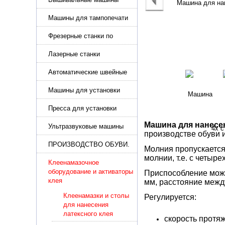
Машины для тампопечати
Фрезерные станки по
металлу
Лазерные станки
Автоматические швейные
машины с программным
управлением
Машины для установки
жемчуга, бусин, заклепок и
фурнитура
Пресса для установки
фурнитуры: блочка,
Машина для нанесе
люверсы, петля
Ультразвуковые машины
производстве обуви 
для сварки
ПРОИЗВОДСТВО ОБУВИ.
Молния пропускается
Машины для изготовления
молнии, т.е. с четыре
обуви
Клеенамазочное
оборудование и активаторы
Приспособление може
клея
мм, расстояние межд
Клеенамазки и столы
Регулируется:
для нанесения
латексного клея
скорость протя