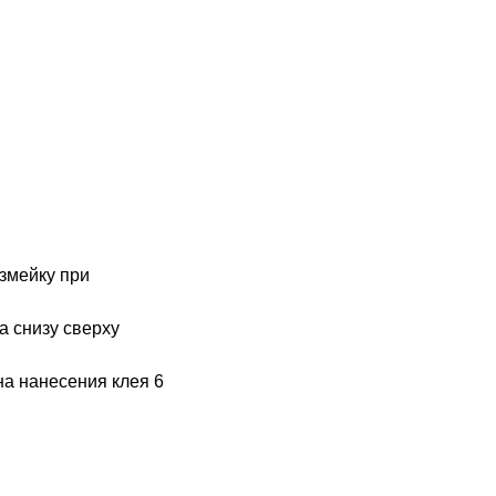
змейку п
ри
а снизу сверху
а нанесения клея 6