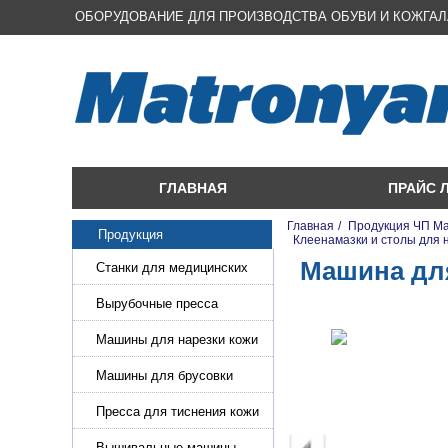
ОБОРУДОВАНИЕ ДЛЯ ПРОИЗВОДСТВА ОБУВИ И КОЖГА
ГЛАВНАЯ
ПРАЙС 
Главная
/
Продукция ЧП М
Продукция
/
Клеенамазки и столы для 
Машина для
Станки для медицинских
масок
Вырубочные пресса
Машины для нарезки кожи
и стропы
Машины для брусовки
кожи,меха,поролона
Пресса для тиснения кожи
Вышивальные машины