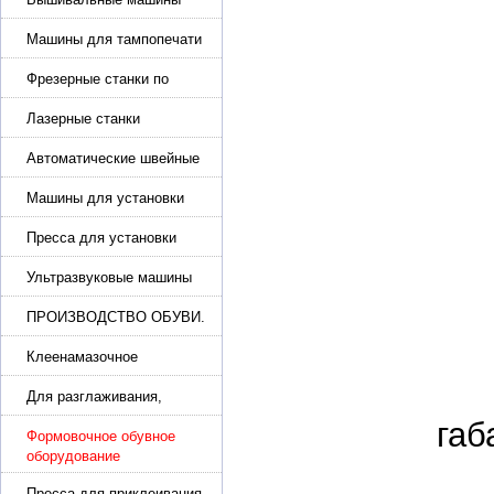
Машины для тампопечати
Фрезерные станки по
металлу
Лазерные станки
Автоматические швейные
машины с программным
управлением
Машины для установки
жемчуга, бусин, заклепок и
фурнитура
Пресса для установки
фурнитуры: блочка,
люверсы, петля
Ультразвуковые машины
для сварки
ПРОИЗВОДСТВО ОБУВИ.
Машины для изготовления
обуви
Клеенамазочное
оборудование и активаторы
клея
Для разглаживания,
разбивания и герметизации
габ
шва
Формовочное обувное
оборудование
Пресса для приклеивания