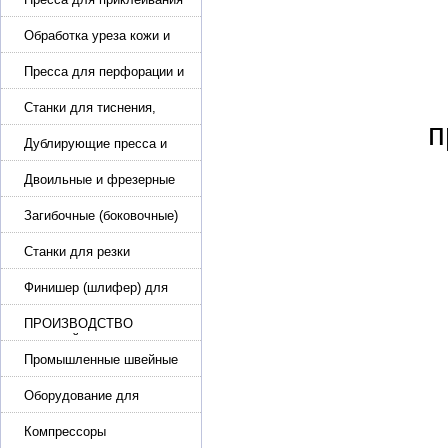
подошвы и прибивки
каблука
Обработка уреза кожи и
покрасочные камеры
Пресса для перфорации и
тиснения
Станки для тиснения,
п
нанесения логотипа и
нумераторы
Дублирующие пресса и
утюги для разглаживания
кожи
Двоильные и фрезерные
машины для слоения и
фрезерования кожи
Загибочные (боковочные)
машины для стельки,
кошельков, сумок
Станки для резки
кожи.Станки для резки
стропы
Финишер (шлифер) для
обуви
ПРОИЗВОДСТВО
РЕМНЕЙ, СУМОК,
КОЖГАЛАНТЕРЕИ
Промышленные швейные
машины для кожи, обуви
Оборудование для
производства и резки
эластичной ленты и стропы
Компрессоры