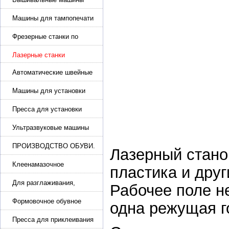
Машины для тампопечати
Фрезерные станки по
металлу
Лазерные станки
Автоматические швейные
машины с программным
управлением
Машины для установки
жемчуга, бусин, заклепок и
фурнитура
Пресса для установки
фурнитуры: блочка,
люверсы, петля
Ультразвуковые машины
для сварки
ПРОИЗВОДСТВО ОБУВИ.
Лазерный станок
Машины для изготовления
обуви
Клеенамазочное
пластика и дру
оборудование и активаторы
клея
Для разглаживания,
Рабочее поле н
разбивания и герметизации
шва
Формовочное обувное
одна режущая г
оборудование
Пресса для приклеивания
подошвы и прибивки