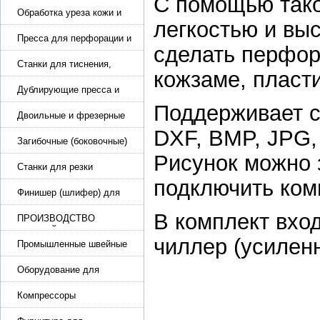
С помощью так
каблука
Обработка уреза кожи и
легкостью и выс
покрасочные камеры
Пресса для перфорации и
сделать перфор
тиснения
Станки для тиснения,
кожзаме, пласт
нанесения логотипа и
нумераторы
Дублирующие пресса и
утюги для разглаживания
Поддерживает 
кожи
Двоильные и фрезерные
машины для слоения и
DXF, BMP, JPG,
фрезерования кожи
Загибочные (боковочные)
машины для стельки,
Рисунок можно 
кошельков, сумок
Станки для резки
кожи.Станки для резки
подключить ком
стропы
Финишер (шлифер) для
обуви
В комплект вхо
ПРОИЗВОДСТВО
РЕМНЕЙ, СУМОК,
чиллер (усилен
КОЖГАЛАНТЕРЕИ
Промышленные швейные
машины для кожи, обуви
Оборудование для
производства и резки
эластичной ленты и стропы
Компрессоры