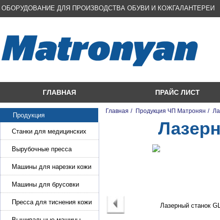
ОБОРУДОВАНИЕ ДЛЯ ПРОИЗВОДСТВА ОБУВИ И КОЖГАЛАНТЕРЕИ
ГЛАВНАЯ
ПРАЙС ЛИСТ
Главная
/
Продукция ЧП Матронян
/
Ла
Продукция
Лазерн
Станки для медицинских
масок
Вырубочные пресса
Машины для нарезки кожи
и стропы
Машины для брусовки
кожи,меха,поролона
Пресса для тиснения кожи
Вышивальные машины