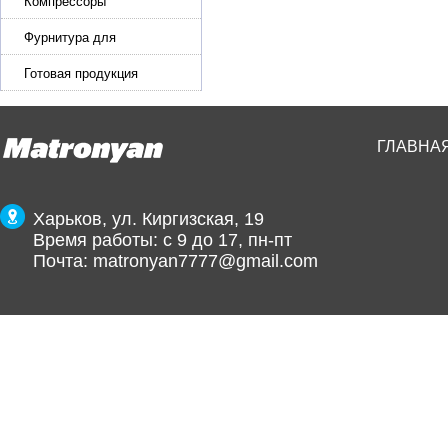
эластичной ленты и стропы
Компрессоры
Фурнитура для
производства ремней
Готовая продукция
ГЛАВНА
Харьков, ул. Киргизская, 19
Время работы: с 9 до 17, пн-пт
Почта:
matronyan7777@gmail.com