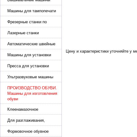
Машины для тампопечати
Фрезерные станки по
металлу
Лазерные станки
Автоматические швейные
машины с программным
Цену и характеристики уточняйте у 
управлением
Машины для установки
жемчуга, бусин, заклепок и
фурнитура
Пресса для установки
фурнитуры: блочка,
люверсы, петля
Ультразвуковые машины
для сварки
ПРОИЗВОДСТВО ОБУВИ.
Машины для изготовления
обуви
Клеенамазочное
оборудование и активаторы
клея
Для разглаживания,
разбивания и герметизации
шва
Формовочное обувное
оборудование