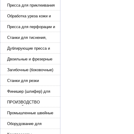
Пресса для приклеивания
подошвы и прибивки
каблука
Обработка уреза кожи и
покрасочные камеры
Пресса для перфорации и
тиснения
Станки для тиснения,
нанесения логотипа и
нумераторы
Дублирующие пресса и
утюги для разглаживания
кожи
Двоильные и фрезерные
машины для слоения и
фрезерования кожи
Загибочные (боковочные)
машины для стельки,
кошельков, сумок
Станки для резки
кожи.Станки для резки
стропы
Финишер (шлифер) для
обуви
ПРОИЗВОДСТВО
РЕМНЕЙ, СУМОК,
КОЖГАЛАНТЕРЕИ
Промышленные швейные
машины для кожи, обуви
Оборудование для
производства и резки