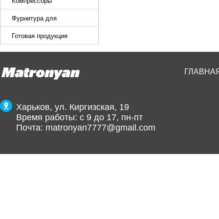
эластичной ленты и стропы
Компрессоры
Фурнитура для
производства ремней
Готовая продукция
ГЛАВНА
Харьков, ул. Киргизская, 19
Время работы: с 9 до 17, пн-пт
Почта:
matronyan7777@gmail.com