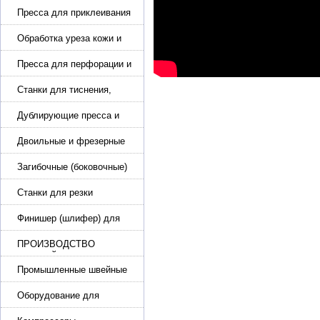
Пресса для приклеивания
подошвы и прибивки
каблука
Обработка уреза кожи и
покрасочные камеры
Пресса для перфорации и
тиснения
Станки для тиснения,
нанесения логотипа и
нумераторы
Дублирующие пресса и
утюги для разглаживания
кожи
Двоильные и фрезерные
машины для слоения и
фрезерования кожи
Загибочные (боковочные)
машины для стельки,
кошельков, сумок
Станки для резки
кожи.Станки для резки
стропы
Финишер (шлифер) для
обуви
ПРОИЗВОДСТВО
РЕМНЕЙ, СУМОК,
КОЖГАЛАНТЕРЕИ
Промышленные швейные
машины для кожи, обуви
Оборудование для
производства и резки