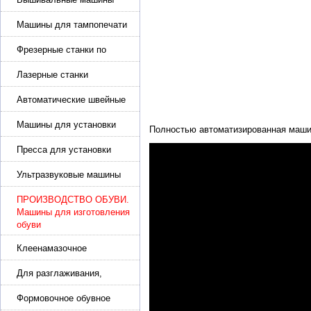
Машины для тампопечати
Фрезерные станки по
металлу
Лазерные станки
Автоматические швейные
машины с программным
управлением
Машины для установки
Полностью автоматизированная машин
жемчуга, бусин, заклепок и
фурнитура
Пресса для установки
фурнитуры: блочка,
люверсы, петля
Ультразвуковые машины
для сварки
ПРОИЗВОДСТВО ОБУВИ.
Машины для изготовления
обуви
Клеенамазочное
оборудование и активаторы
клея
Для разглаживания,
разбивания и герметизации
шва
Формовочное обувное
оборудование