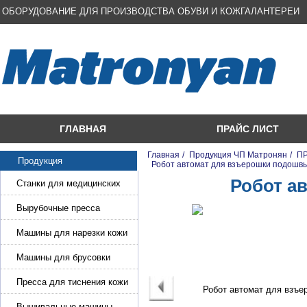
ОБОРУДОВАНИЕ ДЛЯ ПРОИЗВОДСТВА ОБУВИ И КОЖГАЛАНТЕРЕИ
ГЛАВНАЯ
ПРАЙС ЛИСТ
Главная
/
Продукция ЧП Матронян
/
ПР
Продукция
/
Робот автомат для взъерошки подошв
Робот а
Станки для медицинских
масок
Вырубочные пресса
Машины для нарезки кожи
и стропы
Машины для брусовки
кожи,меха,поролона
Пресса для тиснения кожи
Вышивальные машины