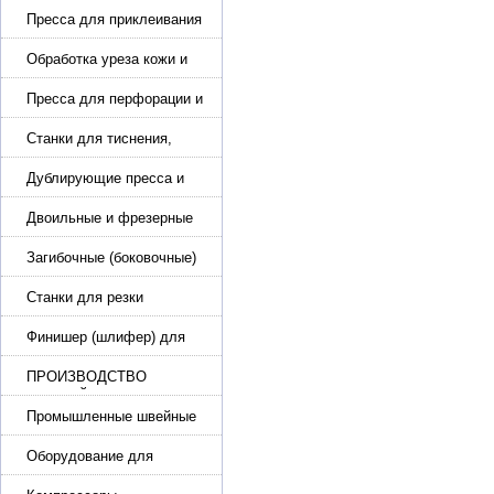
Пресса для приклеивания
подошвы и прибивки
каблука
Обработка уреза кожи и
покрасочные камеры
Пресса для перфорации и
тиснения
Станки для тиснения,
нанесения логотипа и
нумераторы
Дублирующие пресса и
утюги для разглаживания
кожи
Двоильные и фрезерные
машины для слоения и
фрезерования кожи
Загибочные (боковочные)
машины для стельки,
кошельков, сумок
Станки для резки
кожи.Станки для резки
стропы
Финишер (шлифер) для
обуви
ПРОИЗВОДСТВО
РЕМНЕЙ, СУМОК,
КОЖГАЛАНТЕРЕИ
Промышленные швейные
машины для кожи, обуви
Оборудование для
производства и резки