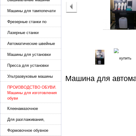
Машины для тампопечати
Фрезерные станки по
металлу
Лазерные станки
Автоматические швейные
машины с программным
управлением
Машины для установки
жемчуга, бусин, заклепок и
фурнитура
Пресса для установки
фурнитуры: блочка,
люверсы, петля
Ультразвуковые машины
Машина для автома
для сварки
ПРОИЗВОДСТВО ОБУВИ.
Машины для изготовления
обуви
Клеенамазочное
оборудование и активаторы
клея
Для разглаживания,
разбивания и герметизации
шва
Формовочное обувное
оборудование