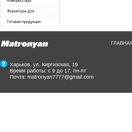
эластичной ленты и стропы
Компрессоры
Фурнитура для
производства ремней
Готовая продукция
ГЛАВНА
Харьков, ул. Киргизская, 19
Время работы: с 9 до 17, пн-пт
Почта:
matronyan7777@gmail.com