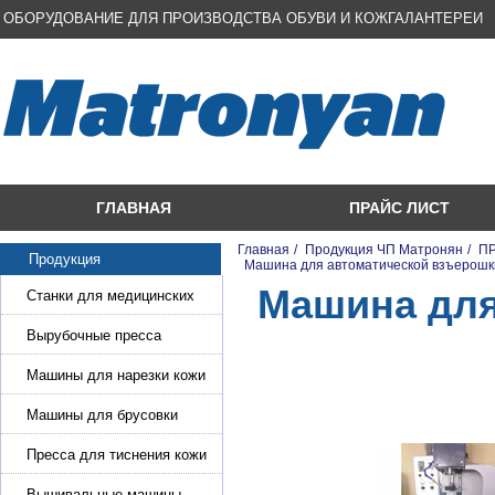
ОБОРУДОВАНИЕ ДЛЯ ПРОИЗВОДСТВА ОБУВИ И КОЖГАЛАНТЕРЕИ
ГЛАВНАЯ
ПРАЙС ЛИСТ
Главная
/
Продукция ЧП Матронян
/
ПР
Продукция
/
Машина для автоматической взъерош
Машина для
Станки для медицинских
масок
Вырубочные пресса
Машины для нарезки кожи
и стропы
Машины для брусовки
кожи,меха,поролона
Пресса для тиснения кожи
Вышивальные машины