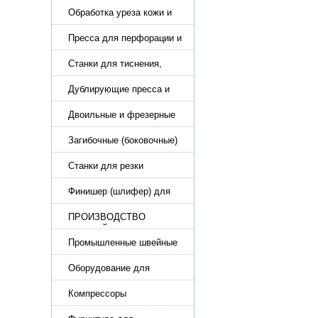
каблука
Обработка уреза кожи и
покрасочные камеры
Пресса для перфорации и
тиснения
Станки для тиснения,
нанесения логотипа и
нумераторы
Дублирующие пресса и
утюги для разглаживания
кожи
Двоильные и фрезерные
машины для слоения и
фрезерования кожи
Загибочные (боковочные)
машины для стельки,
кошельков, сумок
Станки для резки
кожи.Станки для резки
стропы
Финишер (шлифер) для
обуви
ПРОИЗВОДСТВО
РЕМНЕЙ, СУМОК,
КОЖГАЛАНТЕРЕИ
Промышленные швейные
машины для кожи, обуви
Оборудование для
производства и резки
эластичной ленты и стропы
Компрессоры