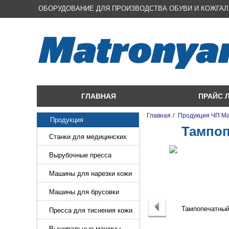
ОБОРУДОВАНИЕ ДЛЯ ПРОИЗВОДСТВА ОБУВИ И КОЖГА
ГЛАВНАЯ
ПРАЙС 
Главная
/
Продукция ЧП М
Продукция
Тампоп
Станки для медицинских
масок
Вырубочные пресса
Машины для нарезки кожи
и стропы
Машины для брусовки
кожи,меха,поролона
Пресса для тиснения кожи
Вышивальные машины