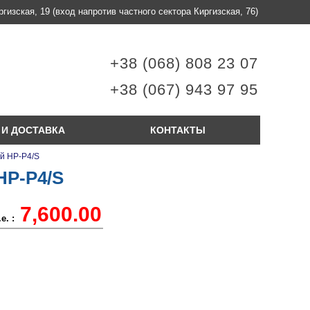
ргизская, 19
(вход напротив частного сектора Киргизская, 76)
+38 (068) 808 23 07
+38 (067) 943 97 95
 И ДОСТАВКА
КОНТАКТЫ
й HP-P4/S
HP-P4/S
7,600.00
е. :