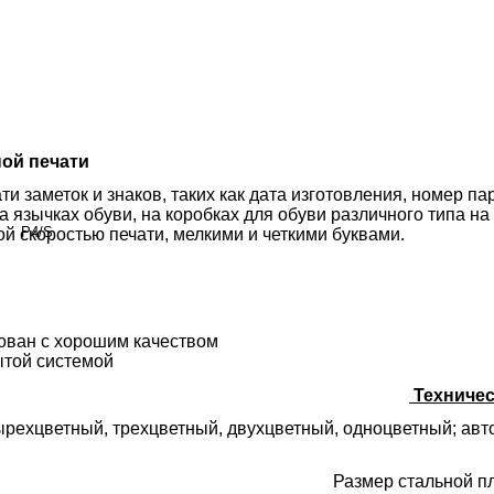
ной печати
ти заметок и знаков, таких как дата изготовления, номер па
на язычках обуви, на коробках для обуви различного типа н
ой скоростью печати, мелкими и четкими буквами.
ван с хорошим качеством
ытой системой
Техничес
ырехцветный, трехцветный, двухцветный, одноцветный; авт
Размер стальной пл