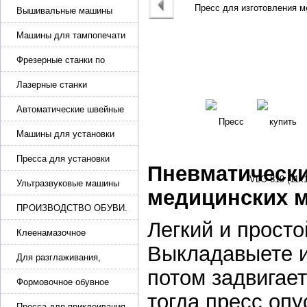
Вышивальные машины
Машины для тампопечати
Фрезерные станки по
металлу
Лазерные станки
Автоматические швейные
машины с программным
управлением
Машины для установки
жемчуга, бусин, заклепок и
фурнитура
Пресса для установки
Пневматически
фурнитуры: блочка,
люверсы, петля
Ультразвуковые машины
медицинских 
для сварки
ПРОИЗВОДСТВО ОБУВИ.
Машины для изготовления
Легкий и просто
обуви
Клеенамазочное
оборудование и активаторы
Выкладавыете и
клея
Для разглаживания,
разбивания и герметизации
потом задвигае
шва
Формовочное обувное
оборудование
тогда пресс опу
Пресса для приклеивания