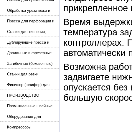
подошвы и прибивки
прикрепленное 
каблука
Обработка уреза кожи и
покрасочные камеры
Время выдержки 
Пресса для перфорации и
тиснения
температура за
Станки для тиснения,
нанесения логотипа и
контроллерах. 
нумераторы
Дублирующие пресса и
утюги для разглаживания
автоматически 
кожи
Двоильные и фрезерные
машины для слоения и
фрезерования кожи
Загибочные (боковочные)
Возможна работ
машины для стельки,
кошельков, сумок
Станки для резки
задвигаете ниж
кожи.Станки для резки
опускается без 
стропы
Финишер (шлифер) для
обуви
большую скорос
ПРОИЗВОДСТВО
РЕМНЕЙ, СУМОК,
КОЖГАЛАНТЕРЕИ
Промышленные швейные
машины для кожи, обуви
Оборудование для
производства и резки
эластичной ленты и стропы
Компрессоры