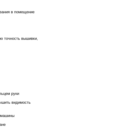
ования в помещение
ю точность вышивки,
льцем руки
чшить видимость
и машины
ане