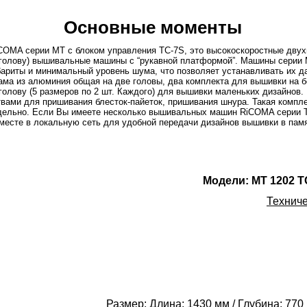
Основные моменты
MA серии MT с блоком управления TC-7S, это высокоскоростные двухго
голову) вышивальные машины с “рукавной платформой”. Машины серии
бариты и минимальный уровень шума, что позволяет устанавливать их 
ама из алюминия общая на две головы, два комплекта для вышивки на б
олову (5 размеров по 2 шт. Каждого) для вышивки маленьких дизайнов
вами для пришивания блесток-пайеток, пришивания шнура. Такая компл
тдельно. Если Вы имеете несколько вышивальных машин RiCOMA серии T
вместе в локальную сеть для удобной передачи дизайнов вышивки в пам
Модели: MT 1202 TC
Техниче
Размер: Длина: 1430 мм / Глубина: 770