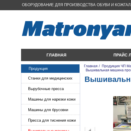
ОБОРУДОВАНИЕ ДЛЯ ПРОИЗВОДСТВА ОБУВИ И КОЖГА
ГЛАВНАЯ
ПРАЙС 
Главная
/
Продукция ЧП М
Продукция
/
Вышивальная машина пром
Вышивальна
Станки для медицинских
масок
Вырубочные пресса
Машины для нарезки кожи
и стропы
Машины для брусовки
кожи,меха,поролона
Пресса для тиснения кожи
Вышивальные машины