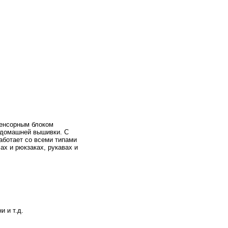
енсорным блоком
 домашней вышивки. С
аботает со всеми
типами
ах и рюкзаках, рукавах и
и и т.д.