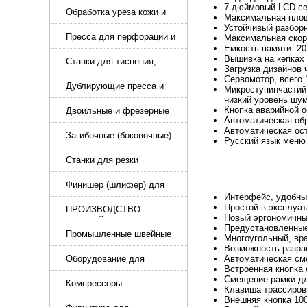
7-дюймовый LCD-се
каблука
Обработка уреза кожи и
Максимальная площ
покрасочные камеры
Устойчивый разбор
Пресса для перфорации и
Максимальная скор
Емкость памяти: 20
тиснения
Вышивка на кепках 
Станки для тиснения,
Загрузка дизайнов 
нанесения логотипа и
Сервомотор, всего 
нумераторы
Дублирующие пресса и
Микроступинчастий
утюги для разглаживания
низкий уровень шу
Кнопка аварийной о
кожи
Двоильные и фрезерные
Автоматическая об
машины для слоения и
Автоматическая ост
фрезерования кожи
Загибочные (боковочные)
Русский язык меню
машины для стельки,
кошельков, сумок
Станки для резки
кожи.Станки для резки
стропы
Финишер (шлифер) для
обуви
Интерфейс, удобны
Простой в эксплуа
ПРОИЗВОДСТВО
Новый эргономичны
РЕМНЕЙ, СУМОК,
Предустановленные
КОЖГАЛАНТЕРЕИ
Промышленные швейные
Многоугольный, вр
машины для кожи, обуви
Возможность разраб
Оборудование для
Автоматическая см
Встроенная кнопка 
производства и резки
Смещение рамки дл
эластичной ленты и стропы
Компрессоры
Клавиша трассировк
Внешняя кнопка 100