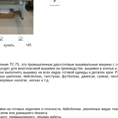
ления TC-7S, это промышленные двухголовые вышивальные машины с с
дходят для многочасовой вышивки на производстве, вышивки в ателье и
о выполнять вышивку на всех видах готовой одежды и деталях кроя. Р
вых шапочках, бейсболках, галстуках, футболках, джинсах, сумках, чехл
ахровых халатах, носках и т.д.
ки на готовых изделиях и плоскости, бейсболках, различных видах ткан
тапов или домашнего бизнеса
шого, промышленного, объема работы