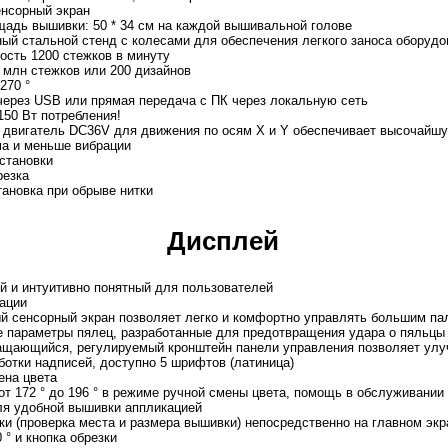
нсорный экран
адь вышивки: 50 * 34 см на каждой вышивальной голове
ный стальной стенд с колесами для обеспечения легкого заноса оборуд
ость 1200 стежков в минуту
 млн стежков или 200 дизайнов
270 °
через USB или прямая передача с ПК через локальную сеть
150 Вт потребления!
 двигатель DC36V для движения по осям X и Y обеспечивает высочайшу
ма и меньше вибрации
становки
резка
ановка при обрыве нитки
Дисплей
й и интуитивно понятный для пользователей
тации
й сенсорный экран позволяет легко и комфортно управлять большим па
 параметры пялец, разработанные для предотвращения удара о пяльцы
ащающийся, регулируемый кронштейн панели управления позволяет улу
отки надписей, доступно 5 шрифтов (латиница)
ена цвета
от 172 ° до 196 ° в режиме ручной смены цвета, помощь в обслуживани
я удобной вышивки аппликацией
и (проверка места и размера вышивки) непосредственно на главном экр
 ° и кнопка обрезки