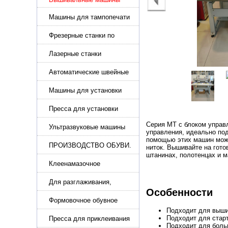
Машины для тампопечати
Фрезерные станки по
металлу
Лазерные станки
Автоматические швейные
машины с программным
управлением
Машины для установки
жемчуга, бусин, заклепок и
фурнитура
Пресса для установки
фурнитуры: блочка,
Серия MT с блоком управ
люверсы, петля
Ультразвуковые машины
управления, идеально по
для сварки
помощью этих машин можн
ПРОИЗВОДСТВО ОБУВИ.
ниток
. Вышивайте на гото
Машины для изготовления
штанинах, полотенцах и м
обуви
Клеенамазочное
оборудование и активаторы
клея
Для разглаживания,
Особенности
разбивания и герметизации
шва
Формовочное обувное
оборудование
Подходит для вышив
Подходит для стар
Пресса для приклеивания
Подходит для боль
подошвы и прибивки