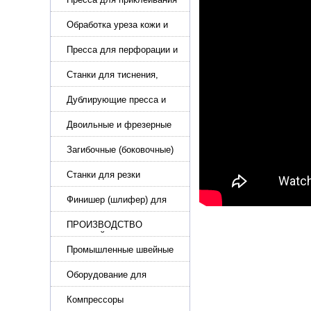
подошвы и прибивки
каблука
Обработка уреза кожи и
покрасочные камеры
Пресса для перфорации и
тиснения
Станки для тиснения,
нанесения логотипа и
нумераторы
Дублирующие пресса и
утюги для разглаживания
кожи
Двоильные и фрезерные
машины для слоения и
фрезерования кожи
Загибочные (боковочные)
машины для стельки,
кошельков, сумок
Станки для резки
кожи.Станки для резки
стропы
Финишер (шлифер) для
обуви
ПРОИЗВОДСТВО
РЕМНЕЙ, СУМОК,
КОЖГАЛАНТЕРЕИ
Промышленные швейные
машины для кожи, обуви
Оборудование для
производства и резки
эластичной ленты и стропы
Компрессоры