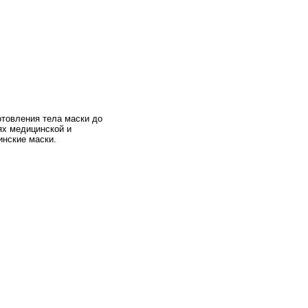
отовления тела маски до
ях медицинской и
нские маски.