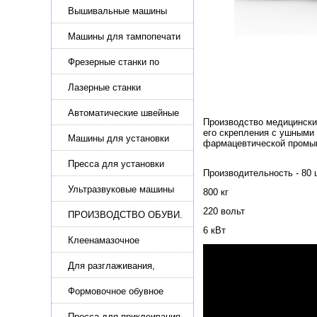
Вышивальные машины
Машины для тампопечати
Фрезерные станки по
металлу
Лазерные станки
Автоматические швейные
Производство медицински
машины с программным
его скрепления с ушными 
управлением
Машины для установки
фармацевтической промыш
жемчуга, бусин, заклепок и
фурнитура
Пресса для установки
Производительность - 80 
фурнитуры: блочка,
люверсы, петля
Ультразвуковые машины
800 кг
для сварки
220 вольт
ПРОИЗВОДСТВО ОБУВИ.
Машины для изготовления
6 кВт
обуви
Клеенамазочное
оборудование и активаторы
клея
Для разглаживания,
разбивания и герметизации
шва
Формовочное обувное
оборудование
Пресса для приклеивания