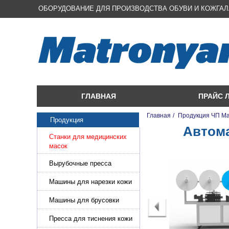
ОБОРУДОВАНИЕ ДЛЯ ПРОИЗВОДСТВА ОБУВИ И КОЖГА
ГЛАВНАЯ
ПРАЙС 
Главная
/
Продукция ЧП М
Продукция
Автома
Станки для медицинских
масок
Вырубочные пресса
Машины для нарезки кожи
и стропы
Машины для брусовки
кожи,меха,поролона
Пресса для тиснения кожи