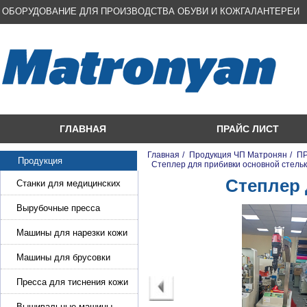
ОБОРУДОВАНИЕ ДЛЯ ПРОИЗВОДСТВА ОБУВИ И КОЖГАЛАНТЕРЕИ
ГЛАВНАЯ
ПРАЙС ЛИСТ
Главная
/
Продукция ЧП Матронян
/
ПР
Продукция
/
Степлер для прибивки основной стель
Степлер 
Станки для медицинских
масок
Вырубочные пресса
Машины для нарезки кожи
и стропы
Машины для брусовки
кожи,меха,поролона
Пресса для тиснения кожи
Вышивальные машины