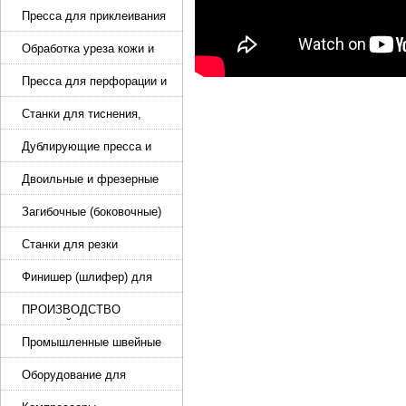
Пресса для приклеивания
подошвы и прибивки
каблука
Обработка уреза кожи и
покрасочные камеры
Пресса для перфорации и
тиснения
Станки для тиснения,
нанесения логотипа и
нумераторы
Дублирующие пресса и
утюги для разглаживания
кожи
Двоильные и фрезерные
машины для слоения и
фрезерования кожи
Загибочные (боковочные)
машины для стельки,
кошельков, сумок
Станки для резки
кожи.Станки для резки
стропы
Финишер (шлифер) для
обуви
ПРОИЗВОДСТВО
РЕМНЕЙ, СУМОК,
КОЖГАЛАНТЕРЕИ
Промышленные швейные
машины для кожи, обуви
Оборудование для
производства и резки