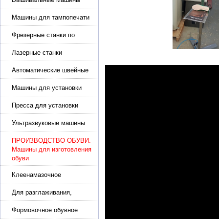
Машины для тампопечати
Фрезерные станки по
металлу
Лазерные станки
Автоматические швейные
машины с программным
управлением
Машины для установки
жемчуга, бусин, заклепок и
фурнитура
Пресса для установки
фурнитуры: блочка,
люверсы, петля
Ультразвуковые машины
для сварки
ПРОИЗВОДСТВО ОБУВИ.
Машины для изготовления
обуви
Клеенамазочное
оборудование и активаторы
клея
Для разглаживания,
разбивания и герметизации
шва
Формовочное обувное
оборудование