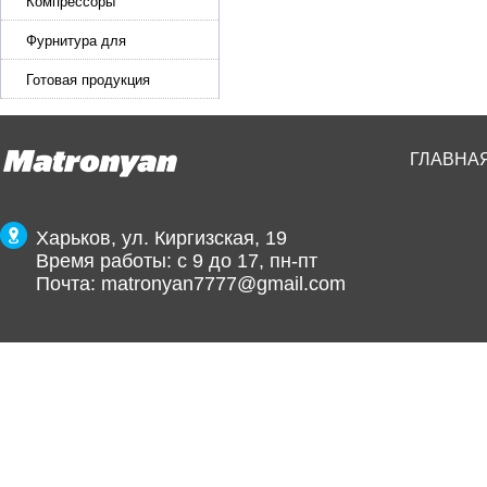
эластичной ленты и стропы
Компрессоры
Фурнитура для
производства ремней
Готовая продукция
ГЛАВНА
Харьков, ул. Киргизская, 19
Время работы: с 9 до 17, пн-пт
Почта:
matronyan7777@gmail.com