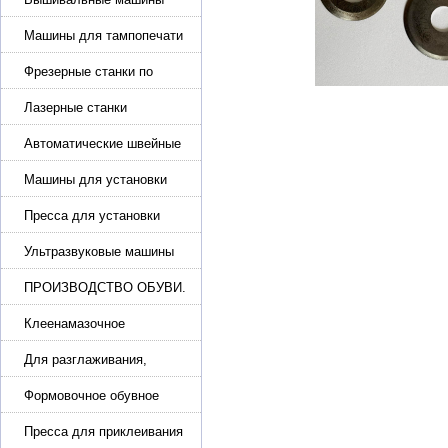
Машины для тампопечати
Фрезерные станки по
металлу
Лазерные станки
Автоматические швейные
машины с программным
управлением
Машины для установки
жемчуга, бусин, заклепок и
фурнитура
Пресса для установки
фурнитуры: блочка,
люверсы, петля
Ультразвуковые машины
для сварки
ПРОИЗВОДСТВО ОБУВИ.
Машины для изготовления
обуви
Клеенамазочное
оборудование и активаторы
клея
Для разглаживания,
разбивания и герметизации
шва
Формовочное обувное
оборудование
Пресса для приклеивания