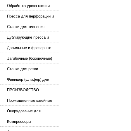
подошвы и прибивки
каблука
Обработка уреза кожи и
покрасочные камеры
Пресса для перфорации и
тиснения
Станки для тиснения,
нанесения логотипа и
нумераторы
Дублирующие пресса и
утюги для разглаживания
кожи
Двоильные и фрезерные
машины для слоения и
фрезерования кожи
Загибочные (боковочные)
машины для стельки,
кошельков, сумок
Станки для резки
кожи.Станки для резки
стропы
Финишер (шлифер) для
обуви
ПРОИЗВОДСТВО
РЕМНЕЙ, СУМОК,
КОЖГАЛАНТЕРЕИ
Промышленные швейные
машины для кожи, обуви
Оборудование для
производства и резки
эластичной ленты и стропы
Компрессоры