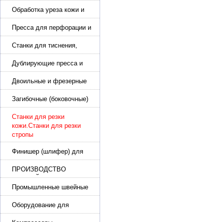
подошвы и прибивки
каблука
Обработка уреза кожи и
покрасочные камеры
Пресса для перфорации и
тиснения
Станки для тиснения,
нанесения логотипа и
нумераторы
Дублирующие пресса и
утюги для разглаживания
кожи
Двоильные и фрезерные
машины для слоения и
фрезерования кожи
Загибочные (боковочные)
машины для стельки,
кошельков, сумок
Станки для резки
кожи.Станки для резки
стропы
Финишер (шлифер) для
обуви
ПРОИЗВОДСТВО
РЕМНЕЙ, СУМОК,
КОЖГАЛАНТЕРЕИ
Промышленные швейные
машины для кожи, обуви
Оборудование для
производства и резки