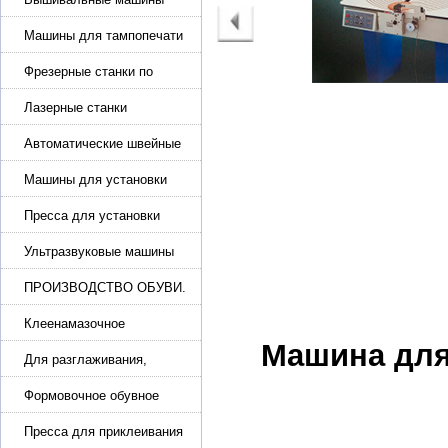
Машины для тампопечати
Фрезерные станки по
металлу
Лазерные станки
Автоматические швейные
машины с программным
управлением
Машины для установки
жемчуга, бусин, заклепок и
фурнитура
Пресса для установки
фурнитуры: блочка,
люверсы, петля
Ультразвуковые машины
для сварки
ПРОИЗВОДСТВО ОБУВИ.
Машины для изготовления
обуви
Клеенамазочное
оборудование и активаторы
Машина для
клея
Для разглаживания,
разбивания и герметизации
шва
Формовочное обувное
оборудование
Пресса для приклеивания