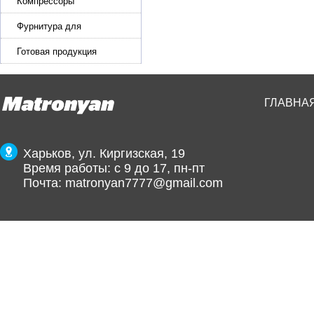
эластичной ленты и стропы
Компрессоры
Фурнитура для
производства ремней
Готовая продукция
ГЛАВНА
Харьков, ул. Киргизская, 19
Время работы: с 9 до 17, пн-пт
Почта:
matronyan7777@gmail.com