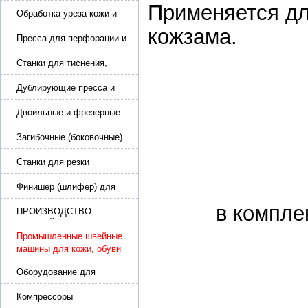
подошвы и прибивки
Применяется дл
каблука
Обработка уреза кожи и
покрасочные камеры
кожзама.
Пресса для перфорации и
тиснения
Станки для тиснения,
нанесения логотипа и
нумераторы
Дублирующие пресса и
утюги для разглаживания
кожи
Двоильные и фрезерные
машины для слоения и
фрезерования кожи
Загибочные (боковочные)
машины для стельки,
кошельков, сумок
Станки для резки
кожи.Станки для резки
стропы
Финишер (шлифер) для
обуви
в компле
ПРОИЗВОДСТВО
РЕМНЕЙ, СУМОК,
КОЖГАЛАНТЕРЕИ
Промышленные швейные
машины для кожи, обуви
Оборудование для
производства и резки
эластичной ленты и стропы
Компрессоры