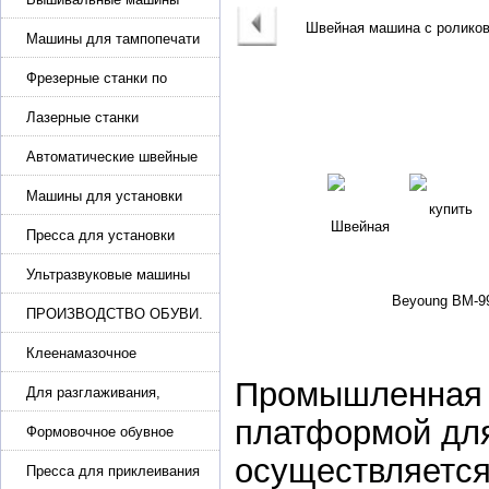
Машины для тампопечати
Фрезерные станки по
металлу
Лазерные станки
Автоматические швейные
машины с программным
управлением
Машины для установки
жемчуга, бусин, заклепок и
фурнитура
Пресса для установки
фурнитуры: блочка,
люверсы, петля
Ультразвуковые машины
для сварки
ПРОИЗВОДСТВО ОБУВИ.
Машины для изготовления
обуви
Клеенамазочное
оборудование и активаторы
Промышленная 
клея
Для разглаживания,
разбивания и герметизации
платформой для
шва
Формовочное обувное
оборудование
осуществляется
Пресса для приклеивания