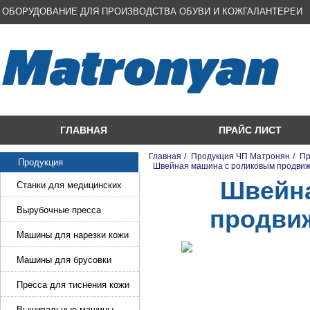
ОБОРУДОВАНИЕ ДЛЯ ПРОИЗВОДСТВА ОБУВИ И КОЖГАЛАНТЕРЕИ
ГЛАВНАЯ
ПРАЙС ЛИСТ
Главная
/
Продукция ЧП Матронян
/
Пр
Продукция
/
Швейная машина с роликовым продви
Швейна
Станки для медицинских
масок
Вырубочные пресса
продви
Машины для нарезки кожи
и стропы
Машины для брусовки
кожи,меха,поролона
Пресса для тиснения кожи
Вышивальные машины