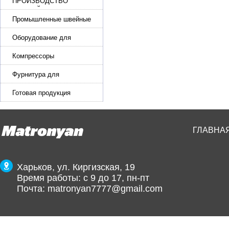
ПРОИЗВОДСТВО
РЕМНЕЙ, СУМОК,
КОЖГАЛАНТЕРЕИ
Промышленные швейные
машины для кожи, обуви
Оборудование для
производства и резки
эластичной ленты и стропы
Компрессоры
Фурнитура для
производства ремней
Готовая продукция
ГЛАВНА
Харьков, ул. Киргизская, 19
Время работы: с 9 до 17, пн-пт
Почта:
matronyan7777@gmail.com