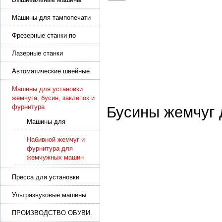
Машины для тампопечати
Фрезерные станки по
металлу
Лазерные станки
Автоматические швейные
машины с программным
управлением
Машины для установки
жемчуга, бусин, заклепок и
фурнитура
Бусины жемчуг
Машины для
установки жемчуга,
шипов и заклепок
Набивной жемчуг и
фурнитура для
жемчужных машин
Пресса для установки
фурнитуры: блочка,
люверсы, петля
Ультразвуковые машины
для сварки
ПРОИЗВОДСТВО ОБУВИ.
Машины для изготовления