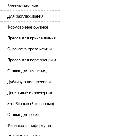
обуви
Клеенамазочное
оборудование и активаторы
клея
Для разглаживания,
разбивания и герметизации
шва
Формовочное обувное
оборудование
Пресса для приклеивания
подошвы и прибивки
каблука
Обработка уреза кожи и
покрасочные камеры
Пресса для перфорации и
тиснения
Станки для тиснения,
нанесения логотипа и
нумераторы
Дублирующие пресса и
утюги для разглаживания
кожи
Двоильные и фрезерные
машины для слоения и
фрезерования кожи
Загибочные (боковочные)
машины для стельки,
кошельков, сумок
Станки для резки
кожи.Станки для резки
стропы
Финишер (шлифер) для
обуви