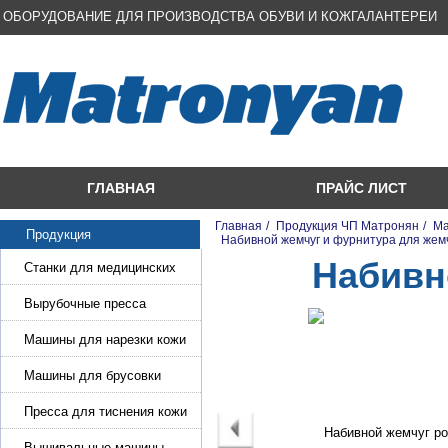
ОБОРУДОВАНИЕ ДЛЯ ПРОИЗВОДСТВА ОБУВИ И КОЖГАЛАНТЕРЕИ
ГЛАВНАЯ
ПРАЙС ЛИСТ
Главная
/
Продукция ЧП Матронян
/
Ма
Продукция
/
Набивной жемчуг и фурнитура для же
Набивн
Станки для медицинских
масок
Вырубочные пресса
Машины для нарезки кожи
и стропы
Машины для брусовки
кожи,меха,поролона
Пресса для тиснения кожи
Вышивальные машины