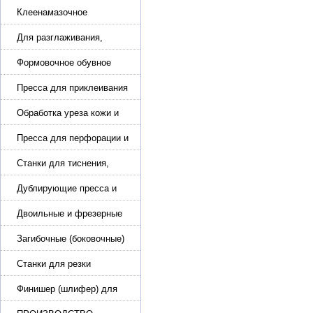
обуви
Клеенамазочное
оборудование и активаторы
клея
Для разглаживания,
разбивания и герметизации
шва
Формовочное обувное
оборудование
Пресса для приклеивания
подошвы и прибивки
каблука
Обработка уреза кожи и
покрасочные камеры
Пресса для перфорации и
тиснения
Станки для тиснения,
нанесения логотипа и
нумераторы
Дублирующие пресса и
утюги для разглаживания
кожи
Двоильные и фрезерные
машины для слоения и
фрезерования кожи
Загибочные (боковочные)
машины для стельки,
кошельков, сумок
Станки для резки
кожи.Станки для резки
стропы
Финишер (шлифер) для
обуви