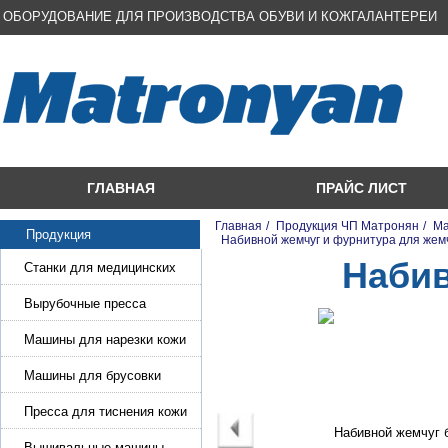
ОБОРУДОВАНИЕ ДЛЯ ПРОИЗВОДСТВА ОБУВИ И КОЖГАЛАНТЕРЕИ
ГЛАВНАЯ
ПРАЙС ЛИСТ
Главная
/
Продукция ЧП Матронян
/
Ма
Продукция
/
Набивной жемчуг и фурнитура для же
Наби
Станки для медицинских
масок
Вырубочные пресса
Машины для нарезки кожи
и стропы
Машины для брусовки
кожи,меха,поролона
Пресса для тиснения кожи
Вышивальные машины