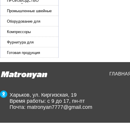
ПРОИЗВОДСТВО
РЕМНЕЙ, СУМОК,
КОЖГАЛАНТЕРЕИ
Промышленные швейные
машины для кожи, обуви
Оборудование для
производства и резки
эластичной ленты и стропы
Компрессоры
Фурнитура для
производства ремней
Готовая продукция
ГЛАВНА
Харьков, ул. Киргизская, 19
Время работы: с 9 до 17, пн-пт
Почта:
matronyan7777@gmail.com