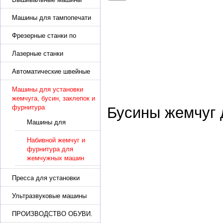
Машины для тампопечати
Фрезерные станки по
металлу
Лазерные станки
Автоматические швейные
машины с программным
управлением
Машины для установки
жемчуга, бусин, заклепок и
фурнитура
Бусины жемчуг
Машины для
установки жемчуга,
шипов и заклепок
Набивной жемчуг и
фурнитура для
жемчужных машин
Пресса для установки
фурнитуры: блочка,
люверсы, петля
Ультразвуковые машины
для сварки
ПРОИЗВОДСТВО ОБУВИ.
Машины для изготовления