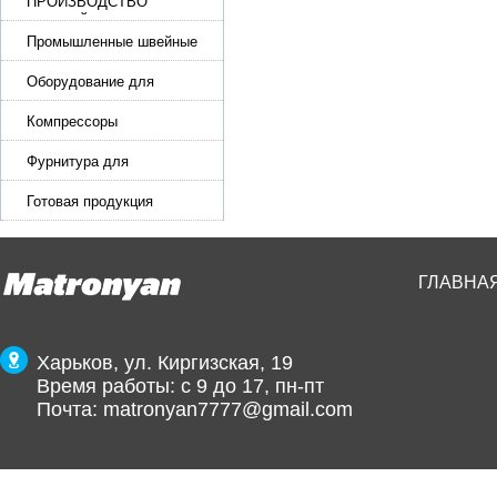
ПРОИЗВОДСТВО
РЕМНЕЙ, СУМОК,
КОЖГАЛАНТЕРЕИ
Промышленные швейные
машины для кожи, обуви
Оборудование для
производства и резки
эластичной ленты и стропы
Компрессоры
Фурнитура для
производства ремней
Готовая продукция
ГЛАВНА
Харьков, ул. Киргизская, 19
Время работы: с 9 до 17, пн-пт
Почта:
matronyan7777@gmail.com