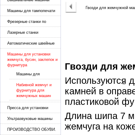
Машины для тампопечати
Фрезерные станки по
металлу
Лазерные станки
Автоматические швейные
машины с программным
управлением
Машины для установки
жемчуга, бусин, заклепок и
Гвозди для ж
фурнитура
Машины для
Используются д
установки жемчуга,
шипов и заклепок
Набивной жемчуг и
камней в оправе
фурнитура для
жемчужных машин
пластиковой фу
Пресса для установки
Длина шипа 7 м
фурнитуры: блочка,
люверсы, петля
Ультразвуковые машины
жемчуга на кож
для сварки
ПРОИЗВОДСТВО ОБУВИ.
Машины для изготовления