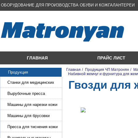
ОБОРУДОВАНИЕ ДЛЯ ПРОИЗВОДСТВА ОБУВИ И КОЖГАЛАНТЕРЕИ
ГЛАВНАЯ
ПРАЙС ЛИСТ
Главная
/
Продукция ЧП Матронян
/
Ма
Продукция
/
Набивной жемчуг и фурнитура для же
Гвозди для
Станки для медицинских
масок
Вырубочные пресса
Машины для нарезки кожи
и стропы
Машины для брусовки
кожи,меха,поролона
Пресса для тиснения кожи
Вышивальные машины