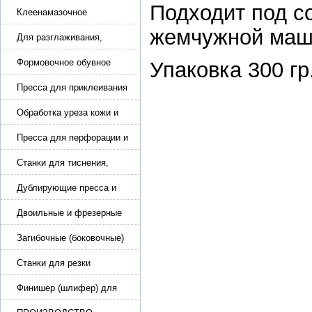
Подходит под с
обуви
Клеенамазочное
оборудование и активаторы
жемчужной маш
клея
Для разглаживания,
разбивания и герметизации
шва
Формовочное обувное
Упаковка 300 гр
оборудование
Пресса для приклеивания
подошвы и прибивки
каблука
Обработка уреза кожи и
покрасочные камеры
Пресса для перфорации и
тиснения
Станки для тиснения,
нанесения логотипа и
нумераторы
Дублирующие пресса и
утюги для разглаживания
кожи
Двоильные и фрезерные
машины для слоения и
фрезерования кожи
Загибочные (боковочные)
машины для стельки,
кошельков, сумок
Станки для резки
кожи.Станки для резки
стропы
Финишер (шлифер) для
обуви