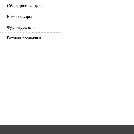
машины для кожи, обуви
Оборудование для
производства и резки
эластичной ленты и стропы
Компрессоры
Фурнитура для
производства ремней
Готовая продукция