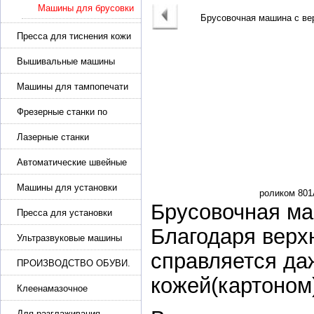
Машины для брусовки
Пресса для тиснения кожи
Вышивальные машины
Машины для тампопечати
Фрезерные станки по
металлу
Лазерные станки
Автоматические швейные
машины с программным
управлением
Машины для установки
жемчуга, бусин, заклепок и
Брусовочная ма
фурнитура
Пресса для установки
фурнитуры: блочка,
Благодаря верх
люверсы, петля
Ультразвуковые машины
для сварки
справляется да
ПРОИЗВОДСТВО ОБУВИ.
Машины для изготовления
кожей(картоном
обуви
Клеенамазочное
оборудование и активаторы
клея
Для разглаживания,