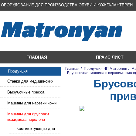
ОБОРУДОВАНИЕ ДЛЯ ПРОИЗВОДСТВА ОБУВИ И КОЖГАЛАНТЕРЕИ
ГЛАВНАЯ
ПРАЙС ЛИСТ
Главная
/
Продукция ЧП Матронян
/
Ма
Продукция
/
Брусовочная машина с верхним приво
Брусов
Станки для медицинских
масок
Вырубочные пресса
при
Машины для нарезки кожи
и стропы
Машины для брусовки
кожи,меха,поролона
Комплектующие для
брусовки