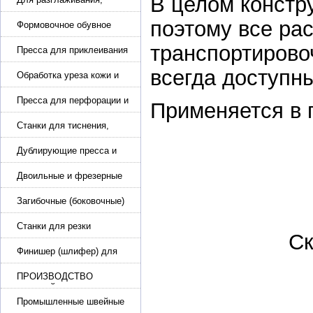
В целом констр
разбивания и герметизации
поэтому все рас
шва
Формовочное обувное
оборудование
транспортирово
Пресса для приклеивания
подошвы и прибивки
всегда доступн
каблука
Обработка уреза кожи и
покрасочные камеры
Пресса для перфорации и
Применяется в 
тиснения
Станки для тиснения,
нанесения логотипа и
нумераторы
Дублирующие пресса и
утюги для разглаживания
кожи
Двоильные и фрезерные
машины для слоения и
фрезерования кожи
Загибочные (боковочные)
машины для стельки,
кошельков, сумок
Станки для резки
Ск
кожи.Станки для резки
стропы
Финишер (шлифер) для
обуви
ПРОИЗВОДСТВО
РЕМНЕЙ, СУМОК,
КОЖГАЛАНТЕРЕИ
Промышленные швейные