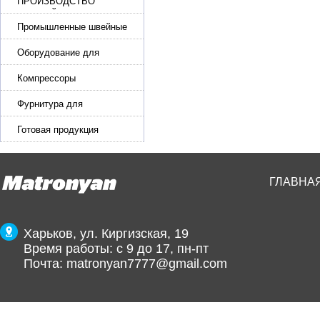
ПРОИЗВОДСТВО
РЕМНЕЙ, СУМОК,
КОЖГАЛАНТЕРЕИ
Промышленные швейные
машины для кожи, обуви
Оборудование для
производства и резки
эластичной ленты и стропы
Компрессоры
Фурнитура для
производства ремней
Готовая продукция
ГЛАВНА
Харьков, ул. Киргизская, 19
Время работы: с 9 до 17, пн-пт
Почта:
matronyan7777@gmail.com