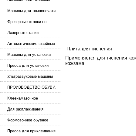
Машины для тампопечати
Фрезерные станки по
металлу
Лазерные станки
Автоматические швейные
Плита для тиснения
машины с программным
управлением
Машины для установки
Применяется для тиснения кож
жемчуга, бусин, заклепок и
кожзама.
фурнитура
Пресса для установки
фурнитуры: блочка,
люверсы, петля
Ультразвуковые машины
для сварки
ПРОИЗВОДСТВО ОБУВИ.
Машины для изготовления
обуви
Клеенамазочное
оборудование и активаторы
клея
Для разглаживания,
разбивания и герметизации
шва
Формовочное обувное
оборудование
Пресса для приклеивания