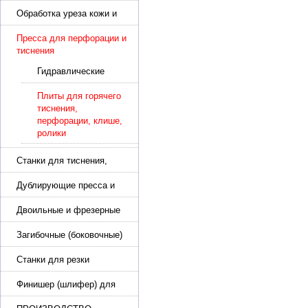
подошвы и прибивки
каблука
Обработка уреза кожи и
покрасочные камеры
Пресса для перфорации и
тиснения
Гидравлические
пресса для
перфорации и
Плиты для горячего
тиснения
тиснения,
перфорации, клише,
ролики
Станки для тиснения,
нанесения логотипа и
нумераторы
Дублирующие пресса и
утюги для разглаживания
кожи
Двоильные и фрезерные
машины для слоения и
фрезерования кожи
Загибочные (боковочные)
машины для стельки,
кошельков, сумок
Станки для резки
кожи.Станки для резки
стропы
Финишер (шлифер) для
обуви