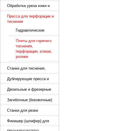
подошвы и прибивки
каблука
Обработка уреза кожи и
покрасочные камеры
Пресса для перфорации и
тиснения
Гидравлические
пресса для
перфорации и
Плиты для горячего
тиснения
тиснения,
перфорации, клише,
ролики
Станки для тиснения,
нанесения логотипа и
нумераторы
Дублирующие пресса и
утюги для разглаживания
кожи
Двоильные и фрезерные
машины для слоения и
фрезерования кожи
Загибочные (боковочные)
машины для стельки,
кошельков, сумок
Станки для резки
кожи.Станки для резки
стропы
Финишер (шлифер) для
обуви