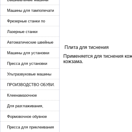
Машины для тампопечати
Фрезерные станки по
металлу
Лазерные станки
Автоматические швейные
Плита для тиснения
машины с программным
управлением
Машины для установки
Применяется для тиснения кож
жемчуга, бусин, заклепок и
кожзама.
фурнитура
Пресса для установки
фурнитуры: блочка,
люверсы, петля
Ультразвуковые машины
для сварки
ПРОИЗВОДСТВО ОБУВИ.
Машины для изготовления
обуви
Клеенамазочное
оборудование и активаторы
клея
Для разглаживания,
разбивания и герметизации
шва
Формовочное обувное
оборудование
Пресса для приклеивания