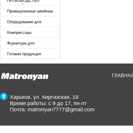
ПРОИЗВОДСТВО
РЕМНЕЙ, СУМОК,
КОЖГАЛАНТЕРЕИ
Промышленные швейные
машины для кожи, обуви
Оборудование для
производства и резки
эластичной ленты и стропы
Компрессоры
Фурнитура для
производства ремней
Готовая продукция
ГЛАВНА
Харьков, ул. Киргизская, 19
Время работы: с 9 до 17, пн-пт
Почта:
matronyan7777@gmail.com