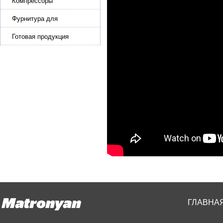
эластичной ленты и стропы
Компрессоры
Фурнитура для
производства ремней
Готовая продукция
ГЛАВНА