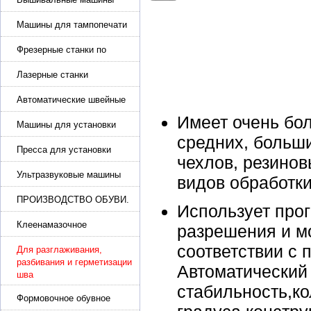
Машины для тампопечати
Фрезерные станки по
металлу
Лазерные станки
Автоматические швейные
машины с программным
Имеет очень бо
управлением
Машины для установки
жемчуга, бусин, заклепок и
средних, больш
фурнитура
Пресса для установки
чехлов, резинов
фурнитуры: блочка,
люверсы, петля
Ультразвуковые машины
видов обработки
для сварки
ПРОИЗВОДСТВО ОБУВИ.
Использует про
Машины для изготовления
обуви
Клеенамазочное
разрешения и м
оборудование и активаторы
соответствии с 
клея
Для разглаживания,
разбивания и герметизации
Автоматический
шва
стабильность,к
Формовочное обувное
оборудование