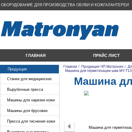
ОБОРУДОВАНИЕ ДЛЯ ПРОИЗВОДСТВА ОБУВИ И КОЖГАЛАНТЕРЕИ
ГЛАВНАЯ
ПРАЙС ЛИСТ
Главная
/
Продукция ЧП Матронян
/
Дл
Продукция
/
Машина для герметизации шва MY-T13
Машина дл
Станки для медицинских
масок
Вырубочные пресса
Машины для нарезки кожи
и стропы
Машины для брусовки
кожи,меха,поролона
Пресса для тиснения кожи
Вышивальные машины