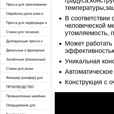
градуса,констру
Пресса для приклеивания
температуры,за
подошвы и прибивки
каблука
Обработка уреза кожи и
В соответствии
покрасочные камеры
Пресса для перфорации и
человеческой м
тиснения
утомляемость, 
Станки для тиснения,
нанесения логотипа и
нумераторы
Дублирующие пресса и
Может работать 
утюги для разглаживания
эффективность
кожи
Двоильные и фрезерные
машины для слоения и
фрезерования кожи
Загибочные (боковочные)
Уникальная конс
машины для стельки,
кошельков, сумок
Станки для резки
Автоматическое 
кожи.Станки для резки
стропы
Финишер (шлифер) для
Конструкция с 
обуви
ПРОИЗВОДСТВО
РЕМНЕЙ, СУМОК,
КОЖГАЛАНТЕРЕИ
Промышленные швейные
машины для кожи, обуви
Оборудование для
производства и резки