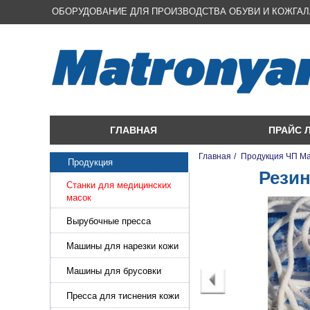
ОБОРУДОВАНИЕ ДЛЯ ПРОИЗВОДСТВА ОБУВИ И КОЖГА
ГЛАВНАЯ
ПРАЙС 
Главная
/
Продукция ЧП М
Продукция
Резин
Станки для медицинских
масок
Вырубочные пресса
Машины для нарезки кожи
и стропы
Машины для брусовки
кожи,меха,поролона
Пресса для тиснения кожи