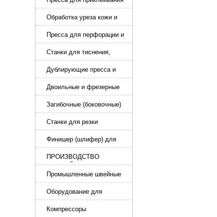
подошвы и прибивки
каблука
Обработка уреза кожи и
покрасочные камеры
Пресса для перфорации и
тиснения
Станки для тиснения,
нанесения логотипа и
нумераторы
Дублирующие пресса и
утюги для разглаживания
кожи
Двоильные и фрезерные
машины для слоения и
фрезерования кожи
Загибочные (боковочные)
машины для стельки,
кошельков, сумок
Станки для резки
кожи.Станки для резки
стропы
Финишер (шлифер) для
обуви
ПРОИЗВОДСТВО
РЕМНЕЙ, СУМОК,
КОЖГАЛАНТЕРЕИ
Промышленные швейные
машины для кожи, обуви
Оборудование для
производства и резки
эластичной ленты и стропы
Компрессоры