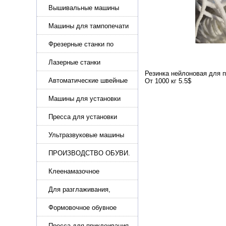
Вышивальные машины
Машины для тампопечати
Фрезерные станки по
металлу
Лазерные станки
Резинка нейлоновая для п
Автоматические швейные
От 1000 кг 5.5$
машины с программным
управлением
Машины для установки
жемчуга, бусин, заклепок и
фурнитура
Пресса для установки
фурнитуры: блочка,
люверсы, петля
Ультразвуковые машины
для сварки
ПРОИЗВОДСТВО ОБУВИ.
Машины для изготовления
обуви
Клеенамазочное
оборудование и активаторы
клея
Для разглаживания,
разбивания и герметизации
шва
Формовочное обувное
оборудование
Пресса для приклеивания