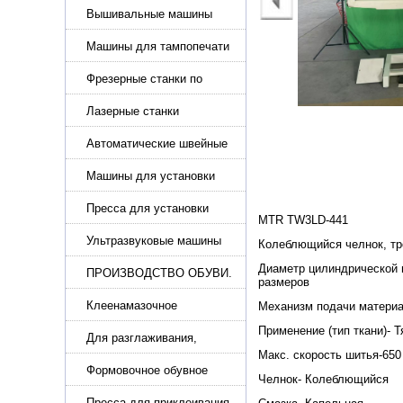
Вышивальные машины
Машины для тампопечати
Фрезерные станки по
металлу
Лазерные станки
Автоматические швейные
машины с программным
управлением
Машины для установки
жемчуга, бусин, заклепок и
фурнитура
Пресса для установки
MTR TW3LD-441
фурнитуры: блочка,
люверсы, петля
Ультразвуковые машины
Колеблющийся челнок, тр
для сварки
Диаметр цилиндрической 
ПРОИЗВОДСТВО ОБУВИ.
размеров
Машины для изготовления
обуви
Клеенамазочное
Механизм подачи материа
оборудование и активаторы
Применение (тип ткани)-
клея
Для разглаживания,
разбивания и герметизации
Макс. скорость шитья-650
шва
Формовочное обувное
Челнок- Колеблющийся
оборудование
Пресса для приклеивания