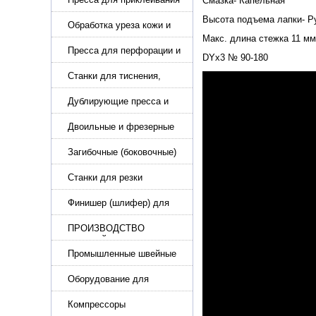
Смазка- Капельная
подошвы и прибивки
Высота подъема лапки- Р
каблука
Обработка уреза кожи и
покрасочные камеры
Макс. длина стежка 11 мм
Пресса для перфорации и
DYx3 № 90-180
тиснения
Станки для тиснения,
нанесения логотипа и
нумераторы
Дублирующие пресса и
утюги для разглаживания
кожи
Двоильные и фрезерные
машины для слоения и
фрезерования кожи
Загибочные (боковочные)
машины для стельки,
кошельков, сумок
Станки для резки
кожи.Станки для резки
стропы
Финишер (шлифер) для
обуви
ПРОИЗВОДСТВО
РЕМНЕЙ, СУМОК,
КОЖГАЛАНТЕРЕИ
Промышленные швейные
машины для кожи, обуви
Оборудование для
производства и резки
эластичной ленты и стропы
Компрессоры