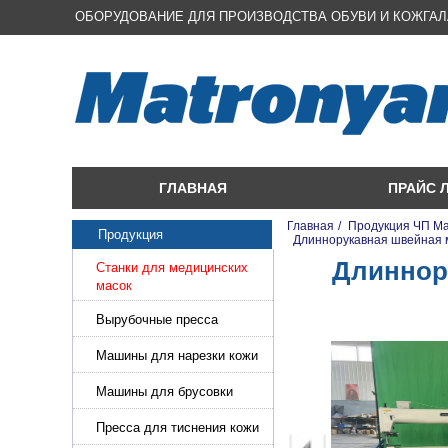
ОБОРУДОВАНИЕ ДЛЯ ПРОИЗВОДСТВА ОБУВИ И КОЖГА
ГЛАВНАЯ
ПРАЙС 
Главная
/
Продукция ЧП М
Продукция
/
Длиннорукавная швейная 
Длиннор
Станки для медицинских
масок
Вырубочные пресса
Машины для нарезки кожи
и стропы
Машины для брусовки
кожи,меха,поролона
Пресса для тиснения кожи