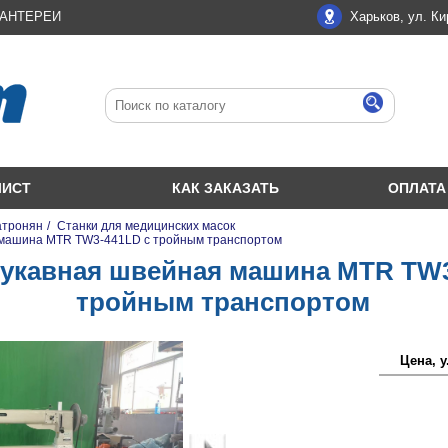
ЛАНТЕРЕИ
Харьков, ул. Ки
ЛИСТ
КАК ЗАКАЗАТЬ
ОПЛАТА
атронян
/
Станки для медицинских масок
машина MTR TW3-441LD с тройным транспортом
укавная швейная машина MTR TW3
тройным транспортом
Цена, у.